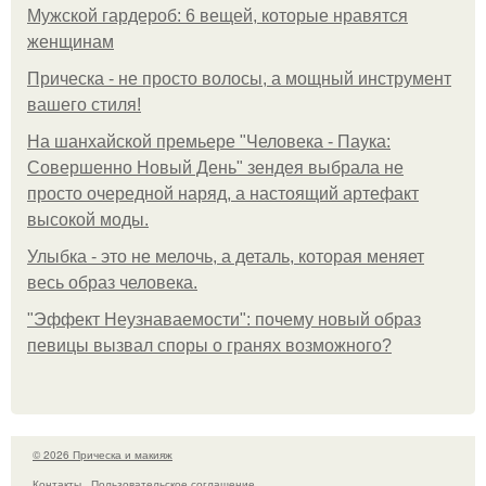
Мужской гардероб: 6 вещей, которые нравятся
женщинам
Прическа - не просто волосы, а мощный инструмент
вашего стиля!
На шанхайской премьере "Человека - Паука:
Совершенно Новый День" зендея выбрала не
просто очередной наряд, а настоящий артефакт
высокой моды.
Улыбка - это не мелочь, а деталь, которая меняет
весь образ человека.
"Эффект Неузнаваемости": почему новый образ
певицы вызвал споры о гранях возможного?
© 2026 Прическа и макияж
Контакты
Пользовательское соглашение