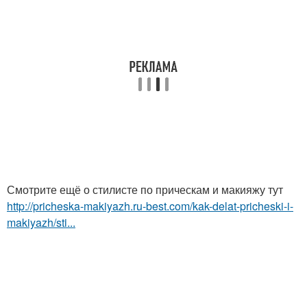
Смотрите ещё о стилисте по прическам и макияжу тут
http://pricheska-makiyazh.ru-best.com/kak-delat-pricheski-i-
makiyazh/sti...