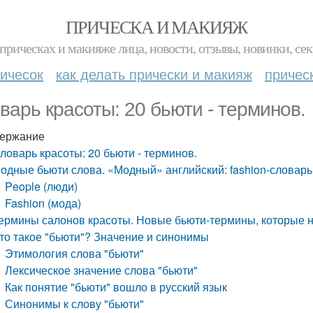
ПРИЧЕСКА И МАКИЯЖ
прическах и макияже лица, новости, отзывы, новинки, сек
ичесок
как делать прически и макияж
причес
варь красоты: 20 бьюти - терминов.
ержание
ловарь красоты: 20 бьюти - терминов.
одные бьюти слова. «Модный» английский: fashion-словар
People (люди)
Fashion (мода)
ермины салонов красоты. Новые бьюти-термины, которые н
то такое "бьюти"? Значение и синонимы
Этимология слова "бьюти"
Лексическое значение слова "бьюти"
Как понятие "бьюти" вошло в русский язык
Синонимы к слову "бьюти"