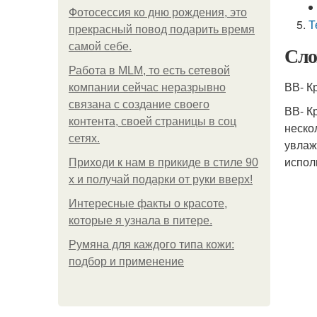
Фотосессия ко дню рождения, это
Т
прекрасный повод подарить время
самой себе.
Сло
Работа в MLM, то есть сетевой
ВВ- К
компании сейчас неразрывно
связана с создание своего
ВВ- К
контента, своей страницы в соц
неско
сетях.
увлаж
испол
Приходи к нам в прикиде в стиле 90
х и получай подарки от руки вверх!
Интересные факты о красоте,
которые я узнала в питере.
Румяна для каждого типа кожи:
подбор и применение