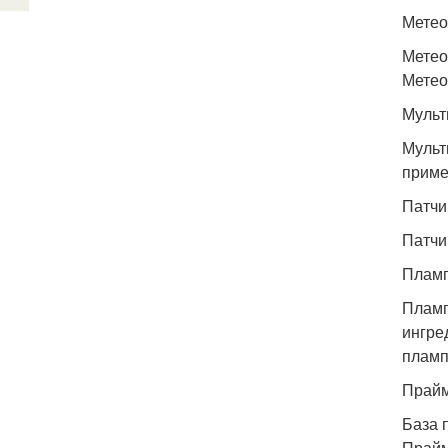
Метео
Метео
Метео
Мульт
Мульт
приме
Патчи
Патчи
Пламп
Пламп
ингре
пламп
Прайм
База 
Прайм