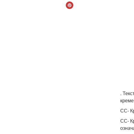
. Тек
креме
СС- К
СС- К
означ