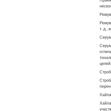
неско
Ремув
Ремув
т. д.,
Серум
Серум
отлич
тонал
целей 
Строб
Строб
перен
Хайла
Хайла
участ