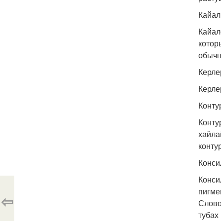
Кайал
Кайал
котор
обычн
Керле
Керле
Конту
Конту
хайла
конту
Конси
Конси
пигме
⇦
Слово
тубах