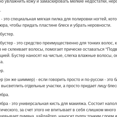
но увлажнить кожу и замаскировать мелкие недостатки, нер
.
- это специальная мягкая пилка для полировки ногтей, ко
юра, чтобы придать пластине блеск и убрать неровности.
 бустер.
- бустер - это средство преимущественно для тонких волос, 
р не склеивает волосы, помогает прическе оставаться "Подв
цией. Бустер наносят на чистые, слегка влажные волосы, о
а.
ер.
р (он же шиммер) - если говорить просто и по-русски - это б
 высветлить отдельные участки, а просто придает лицу блес
бра.
бра - это универсальная кисть для макияжа. Состоит напол
тического, за счет этого не впитывает в себя слишком много
шевывает румяна, хайлайтер, наносит пудру тонким слоем и 