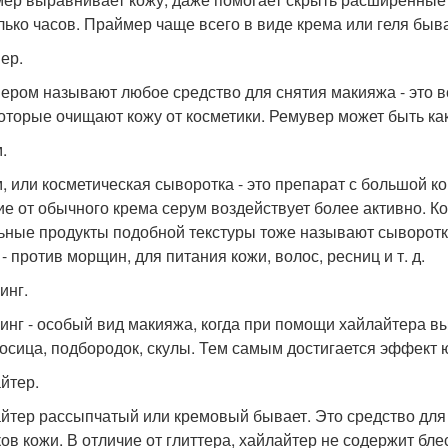
лько часов. Праймер чаще всего в виде крема или геля быва
ер.
ером называют любое средство для снятия макияжа - это вс
 которые очищают кожу от косметики. Ремувер может быть как 
.
, или косметическая сыворотка - это препарат с большой к
ие от обычного крема серум воздействует более активно. К
ьные продукты подобной текстуры тоже называют сыворот
- против морщин, для питания кожи, волос, ресниц и т. д.
инг.
инг - особый вид макияжа, когда при помощи хайлайтера в
осица, подбородок, скулы. Тем самым достигается эффект 
йтер.
йтер рассыпчатый или кремовый бывает. Это средство для
ков кожи. В отличие от глиттера, хайлайтер не содержит бл