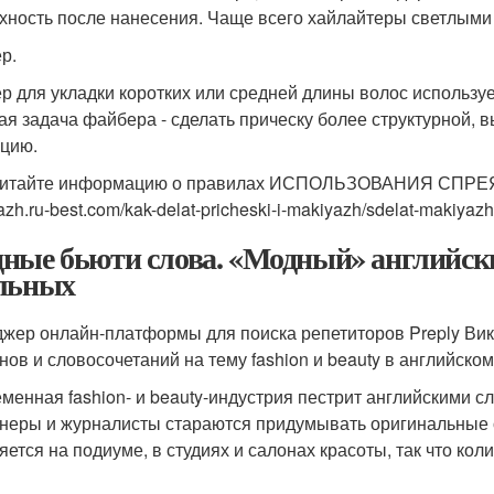
хность после нанесения. Чаще всего хайлайтеры светлыми
р.
р для укладки коротких или средней длины волос используе
ая задача файбера - сделать прическу более структурной, 
цию.
итайте информацию о правилах ИСПОЛЬЗОВАНИЯ СПРЕЯ UL
zh.ru-best.com/kak-delat-pricheski-i-makiyazh/sdelat-makiyaz
ные бьюти слова. «Модный» английский
льных
жер онлайн-платформы для поиска репетиторов Preply Ви
нов и словосочетаний на тему fashion и beauty в английском
менная fashion- и beauty-индустрия пестрит английскими с
неры и журналисты стараются придумывать оригинальные о
яется на подиуме, в студиях и салонах красоты, так что ко