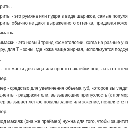
риты.
риты - это румяна или пудра в виде шариков, самые популя
риты обычно не дают выраженного оттенка, придавая коже 
имаска.
имаски - это новый тренд косметологии, когда на разные уч
ру, для Т - зоны, где кожа чаще жирная, используется подс
.
 - это маски для лица или просто наклейки под глаза от оте
ер.
ер - средство для увеличения объема губ, которое выглядит
диенты - раздражители, вызывающие припухлость (к пример
ер вызывает легкое покалывание или жжение, появляется н
ер.
под макияж (она же праймер) нужна для того, чтобы защити
ер выравнивает кожу, даже помогает скрыть расширенные 