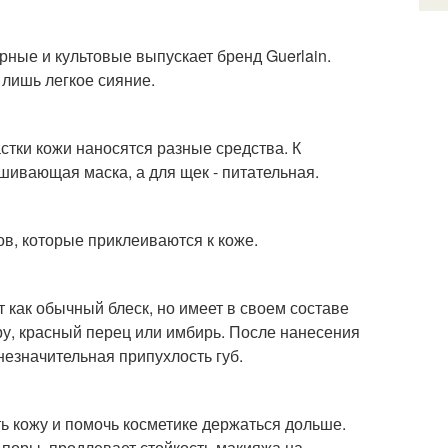
рные и культовые выпускает бренд Guerlain.
лишь легкое сияние.
астки кожи наносятся разные средства. К
ушивающая маска, а для щек - питательная.
ков, которые приклеиваются к коже.
 как обычный блеск, но имеет в своем составе
у, красный перец или имбирь. После нанесения
езначительная припухлость губ.
ть кожу и помочь косметике держаться дольше.
поры, продлевает стойкость макияжа на