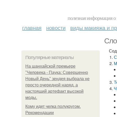
полезная информация о 
главная
новости
виды макияжа и пр
Сло
Сод
С
Популярные материалы
М
На шанхайской премьере
"Человека - Паука: Совершенно
Новый День" зендея выбрала не
Т
просто очередной наряд, а
Ч
настоящий артефакт высокой
моды.
Кому идет челка полукругом.
Рекомендации