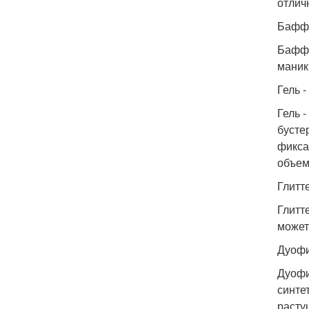
отлич
Бафф
Бафф 
маник
Гель -
Гель 
бусте
фикса
объем
Глитт
Глитте
может
Дуофи
Дуофи
синте
расту