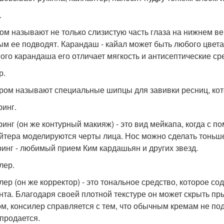
.
ом называют не только слизистую часть глаза на нижнем ве
ым ее подводят. Карандаш - кайал может быть любого цвет
ого карандаша его отличает мягкость и антисептические сре
р.
ром называют специальные шипцы для завивки ресниц, кото
ринг.
ринг (он же контурный макияж) - это вид мейкапа, когда с 
йтера моделируются черты лица. Нос можно сделать тоньш
ринг - любимый прием Ким кардашьян и других звезд.
лер.
лер (он же корректор) - это тональное средство, которое 
нта. Благодаря своей плотной текстуре он может скрыть пр
м, консилер справляется с тем, что обычным кремам не под
 продается.