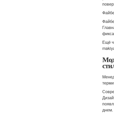
повер
Файбе
Файбе
Главн
фикса
Ещё ч
makiya
Мод
сти
Менед
терми
Совре
Дизай
появл
днем.