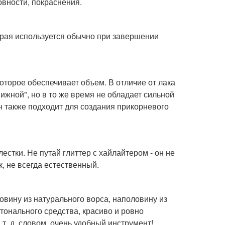
овности, покраснения.
торая используется обычно при завершении
которое обеспечивает объем. В отличие от лака
ижной", но в то же время не обладает сильной
н также подходит для создания прикорневого
лестки. Не путай глиттер с хайлайтером - он не
к, не всегда естественный.
овину из натурального ворса, наполовину из
 тонального средства, красиво и ровно
т. д. словом, очень удобный инструмент!