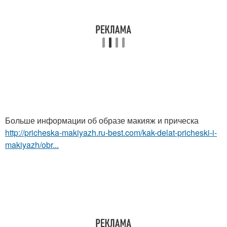
Больше информации об образе макияж и прическа
http://pricheska-makiyazh.ru-best.com/kak-delat-pricheski-i-
makiyazh/obr...