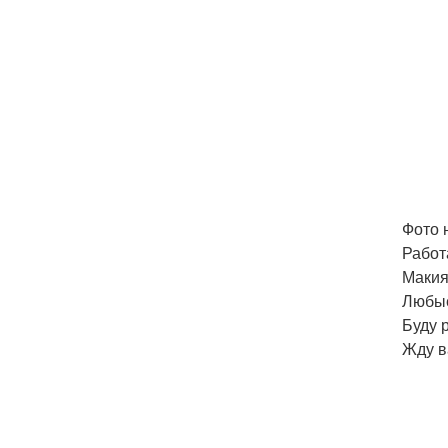
Фото 
Работ
Макия
Любые
Буду 
Жду в