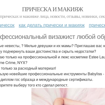
ПРИЧЕСКА И МАКИЯЖ
прическах и макияже лица, новости, отзывы, новинки, сек
ичесок
как делать прически и макияж
причес
фессиональный визажист любой обр
е невесты, ? Милые девушки и их мамы? Приглашаю вас н
у подчеркнуть ваши достоинства и скрыть недостатки?
аю только на профессиональной и люкс косметике Еstee Laud
ime Crime, NYX?
 только за расходный материал!
ьзую новейшие профессиональные инструменты Babyliss - 
диплом гос образца и международные сертификаты.
оритете выберу того кто сделал репост.