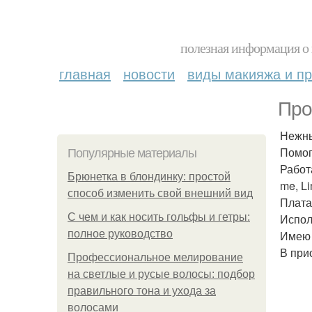
полезная информация о 
главная
новости
виды макияжа и пр
Про
Нежны
Помог
Популярные материалы
Работ
Брюнетка в блондинку: простой
me, L
способ изменить свой внешний вид
Плата
С чем и как носить гольфы и гетры:
Испол
полное руководство
Имею 
В при
Профессиональное мелирование
на светлые и русые волосы: подбор
правильного тона и ухода за
волосами