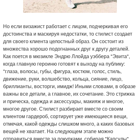
Но если визажист работает с лицом, подчеркивая его
достоинства и маскируя недостатки, то стилист создает
для своего клиента целостный образ. Он состоит из
множества хорошо подогнанных друг к другу деталей.
Как поется в мюзикле Эндрю Ллойда уэббера "Эвита",
когда главную героиню готовят к выходу на публику:
"глаза, волосы, губы, фигура, костюм, голос, стиль,
движение, руки, волшебство, кольца, сияние, лицо,
бриллианты, восторги, имидж! Иными словами, в образе
важны все детали, а главное, их сочетание. Это стрижка
и прическа, одежда и аксессуары, макияж и многое,
многое другое. Стилист разбирает вместе со своим
клиентом гардероб, сортирует уже имеющиеся вещи,
отмечая, какой одежды слишком много, а каких базовых
вещей не хватает. На следующем этапе можно
отправиться вместе за покупками, собирая "Капсулы"