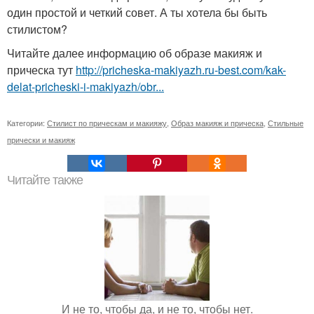
один простой и четкий совет. А ты хотела бы быть
стилистом?
Читайте далее информацию об образе макияж и
прическа тут
http://pricheska-makiyazh.ru-best.com/kak-
delat-pricheski-i-makiyazh/obr...
Категории:
Стилист по прическам и макияжу
,
Образ макияж и прическа
,
Стильные
прически и макияж
Читайте также
И не то, чтобы да, и не то, чтобы нет.