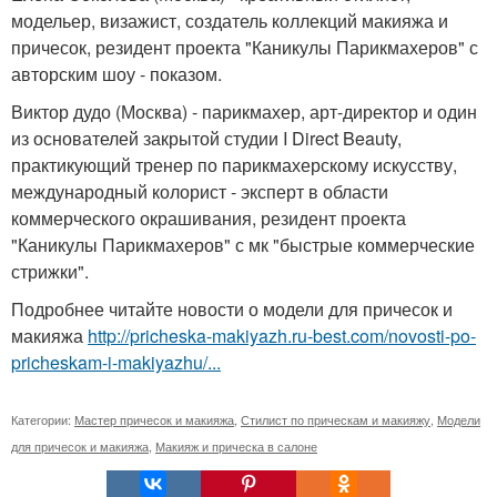
модельер, визажист, создатель коллекций макияжа и
причесок, резидент проекта "Каникулы Парикмахеров" с
авторским шоу - показом.
Виктор дудо (Москва) - парикмахер, арт-директор и один
из основателей закрытой студии I Direct Beauty,
практикующий тренер по парикмахерскому искусству,
международный колорист - эксперт в области
коммерческого окрашивания, резидент проекта
"Каникулы Парикмахеров" с мк "быстрые коммерческие
стрижки".
Подробнее читайте новости о модели для причесок и
макияжа
http://pricheska-makiyazh.ru-best.com/novosti-po-
pricheskam-i-makiyazhu/...
Категории:
Мастер причесок и макияжа
,
Стилист по прическам и макияжу
,
Модели
для причесок и макияжа
,
Макияж и прическа в салоне