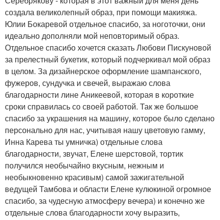
Серебрякову - которая в этот важный для меня день
создала великолепный образ, при помощи макияжа.
Юлии Бокаревой отдельное спасибо, за ноготочки, они
идеально дополняли мой неповторимый образ.
Отдельное спасибо хочется сказать Любови Пискуновой
за прелестный букетик, который подчеркивал мой образ
в целом. За дизайнерское оформление шампанского,
фужеров, сундучка и свечей, выражаю слова
благодарности лине Аникеевой, которая в короткие
сроки справилась со своей работой. Так же большое
спасибо за украшения на машину, которое было сделано
персонально для нас, учитывая нашу цветовую гамму,
Инна Карева ты умничка) отдельные слова
благодарности, звучат, Елене шерстовой, тортик
получился необычайно вкусным, нежным и
необыкновенно красивым) самой зажигательной
ведущей Тамбова и области Елене кулюкиной огромное
спасибо, за чудесную атмосферу вечера) и конечно же
отдельные слова благодарности хочу выразить,