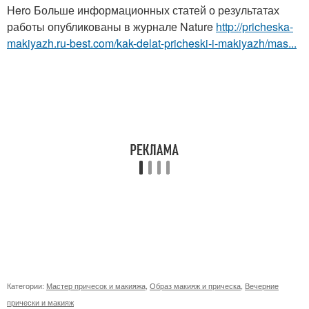
Hero Больше информационных статей о результатах
работы опубликованы в журнале Nature
http://pricheska-
makiyazh.ru-best.com/kak-delat-pricheski-i-makiyazh/mas...
Категории:
Мастер причесок и макияжа
,
Образ макияж и прическа
,
Вечерние
прически и макияж