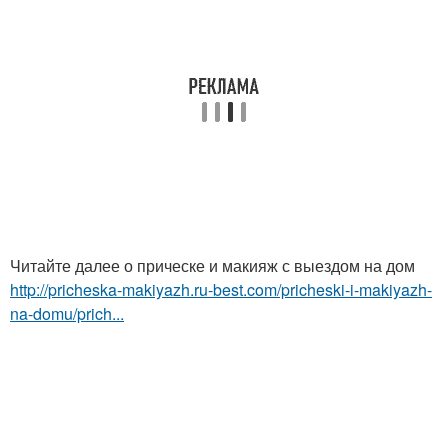
Читайте далее о прическе и макияж с выездом на дом
http://pricheska-makiyazh.ru-best.com/pricheski-i-makiyazh-
na-domu/prich...