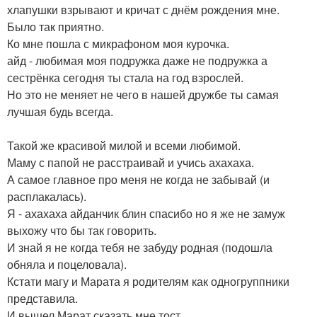
хлапушки взрывают и кричат с днём рождения мне.
Было так приятно.
Ко мне пошла с микрафоном моя курочка.
айд - любимая моя подружка даже не подружка а
сестрёнка сегодня ты стала на год взрослей.
Но это не меняет не чего в нашей дружбе ты самая
лучшая будь всегда.
Такой же красивой милой и всеми любимой.
Маму с папой не расстраивай и учись ахахаха.
А самое главное про меня не когда не забывай (и
расплакалась).
Я - ахахаха айданчик блин спасибо но я же не замуж
выхожу что бы так говорить.
И знай я не когда тебя не забуду родная (подошла
обняла и поцеловала).
Кстати магу и Марата я родителям как одногруппники
представила.
И вышел Марат сказать мне тост.