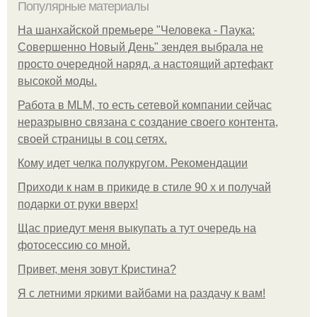
Популярные материалы
На шанхайской премьере "Человека - Паука:
Совершенно Новый День" зендея выбрала не
просто очередной наряд, а настоящий артефакт
высокой моды.
Работа в MLM, то есть сетевой компании сейчас
неразрывно связана с создание своего контента,
своей страницы в соц сетях.
Кому идет челка полукругом. Рекомендации
Приходи к нам в прикиде в стиле 90 х и получай
подарки от руки вверх!
Щас приедут меня выкупать а тут очередь на
фотосессию со мной.
Привет, меня зовут Кристина?
Я с летними яркими вайбами на раздачу к вам!