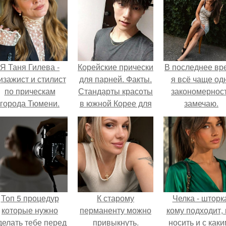
Я Таня Гилева -
Корейские прически
В последнее вр
изажист и стилист
для парней. Факты.
я всё чаще од
по прическам
Стандарты красоты
закономернос
города Тюмени.
в южной Корее для
замечаю.
парней?
Топ 5 процедур
К старому
Челка - шторк
которые нужно
перманенту можно
кому подходит, 
делать тебе перед
привыкнуть.
носить и с как