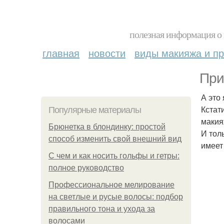
полезная информация о 
главная
новости
виды макияжа и пр
При
А это 
Кстат
Популярные материалы
макия
Брюнетка в блондинку: простой
И тол
способ изменить свой внешний вид
имеет
С чем и как носить гольфы и гетры:
полное руководство
Профессиональное мелирование
на светлые и русые волосы: подбор
правильного тона и ухода за
волосами