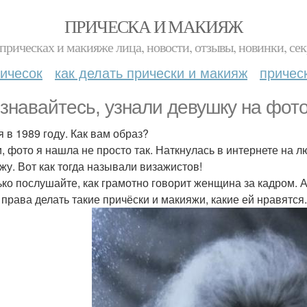
ПРИЧЕСКА И МАКИЯЖ
прическах и макияже лица, новости, отзывы, новинки, сек
ичесок
как делать прически и макияж
причес
знавайтесь, узнали девушку на фот
я в 1989 году. Как вам образ?
и, фото я нашла не просто так. Наткнулась в интернете на 
жу. Вот как тогда называли визажистов!
ько послушайте, как грамотно говорит женщина за кадром. 
 права делать такие причёски и макияжи, какие ей нравятся.