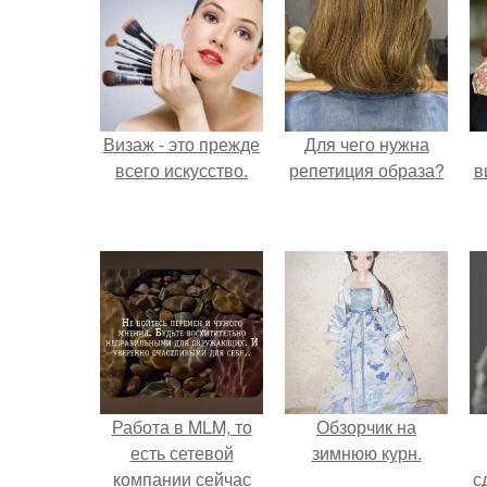
Визаж - это прежде
Для чего нужна
всего искусство.
репетиция образа?
в
Работа в MLM, то
Обзорчик на
есть сетевой
зимнюю курн.
компании сейчас
с