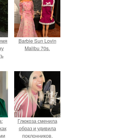
емя
Barbie Sun Lovin
ну
Malibu 70s.
ть
а:
Глюкоза сменила
как
образ и удивила
ими
поклонников.