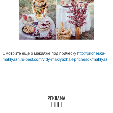
Смотрите ещё о макияже под прическу
http://pricheska-
makiyazh.ru-best.com/vidy-makiyazha-i-prichesok/makiyaz...