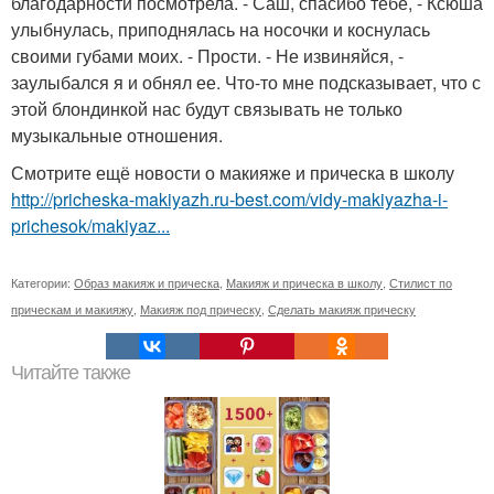
благодарности посмотрела. - Саш, спасибо тебе, - Ксюша
улыбнулась, приподнялась на носочки и коснулась
своими губами моих. - Прости. - Не извиняйся, -
заулыбался я и обнял ее. Что-то мне подсказывает, что с
этой блондинкой нас будут связывать не только
музыкальные отношения.
Смотрите ещё новости о макияже и прическа в школу
http://pricheska-makiyazh.ru-best.com/vidy-makiyazha-i-
prichesok/makiyaz...
Категории:
Образ макияж и прическа
,
Макияж и прическа в школу
,
Стилист по
прическам и макияжу
,
Макияж под прическу
,
Сделать макияж прическу
Читайте также