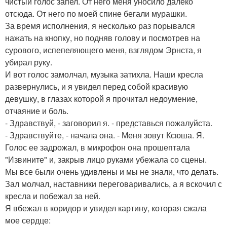
чистый голос запел. От него меня уносило далеко
отсюда. От него по моей спине бегали мурашки.
За время исполнения, я несколько раз порывался
нажать на кнопку, но подняв голову и посмотрев на
сурового, испепеляющего меня, взглядом Эрнста, я
убирал руку.
И вот голос замолчал, музыка затихла. Наши кресла
развернулись, и я увидел перед собой красивую
девушку, в глазах которой я прочитал недоумение,
отчаяние и боль.
- Здравствуй, - заговорил я. - представься пожалуйста.
- Здравствуйте, - начала она. - Меня зовут Ксюша. Я.
Голос ее задрожал, в микрофон она прошептала
"Извините" и, закрыв лицо руками убежала со сцены.
Мы все были очень удивлены и мы не знали, что делать.
Зал молчал, наставники переговаривались, а я вскочил с
кресла и побежал за ней.
Я вбежал в коридор и увидел картину, которая сжала
мое сердце: