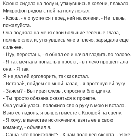
Ксюша сидела на полу и, уткнувшись в колени, плакала.
Микрофон рядом с ней на полу лежал.
- Ксюш, - я опустился перед ней на колени. - Не плачь,
пожалуйста.
Она подняла на меня свои большие зеленые глаза,
полные слез, и, уткнувшись мне в плечо, зарыдала еще
сильнее.
- Нуу, перестань, - я обнял ее и начал гладить по голове.
- Я так мечтала попасть в проект, - в плечо прошептала
она. - Я так.
Я не дал ей договорить, так как встал.
- Вставай, пойдем со мной назад, - я протянул ей руку.
- Зачем? - Вытирая слезы, спросила блондинка.
- Ты просто обязана оказаться в проекте.
Она улыбнулась, положила свою руку в мою и встала.
Взяв ее ладонь, я вышел вместе с Ксюшей на сцену.
- Я хочу, в качестве исключения, взять ее в свою
команду, - объявил я.
- Саша, что происходит? - К нам подошел Аксюта. - Я же