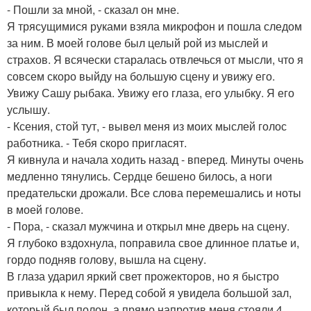
- Пошли за мной, - сказал он мне.
Я трясущимися руками взяла микрофон и пошла следом
за ним. В моей голове был целый рой из мыслей и
страхов. Я всячески старалась отвлечься от мысли, что я
совсем скоро выйду на большую сцену и увижу его.
Увижу Сашу рыбака. Увижу его глаза, его улыбку. Я его
услышу.
- Ксения, стой тут, - вывел меня из моих мыслей голос
работника. - Тебя скоро пригласят.
Я кивнула и начала ходить назад - вперед. Минуты очень
медленно тянулись. Сердце бешено билось, а ноги
предательски дрожали. Все слова перемешались и ноты
в моей голове.
- Пора, - сказал мужчина и открыл мне дверь на сцену.
Я глубоко вздохнула, поправила свое длинное платье и,
гордо подняв голову, вышла на сцену.
В глаза ударил яркий свет прожекторов, но я быстро
привыкла к нему. Перед собой я увидела большой зал,
который был полон, а прямо напротив меня стояли 4