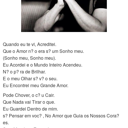
Quando eu te vi, Acreditei.
Que o Amor n? o era s? um Sonho meu.
(Sonho meu, Sonho meu).
Eu Acordei e o Mundo Inteiro Acendeu.
N? o p? ra de Brilhar.
E o meu Olhar s? v? o seu.
Eu Encontrei meu Grande Amor.
Pode Chover, o c? u Cair.
Que Nada vai Tirar o que.
Eu Guardei Dentro de mim.
s? Pensar em voc? , No Amor que Guia os Nossos Cora?
es.