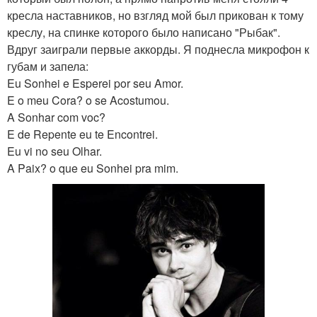
кресла наставников, но взгляд мой был прикован к тому
креслу, на спинке которого было написано "Рыбак".
Вдруг заиграли первые аккорды. Я поднесла микрофон к
губам и запела:
Eu Sonhei e Esperei por seu Amor.
E o meu Cora? o se Acostumou.
A Sonhar com voc?
E de Repente eu te Encontrei.
Eu vi no seu Olhar.
A Paix? o que eu Sonhei pra mim.