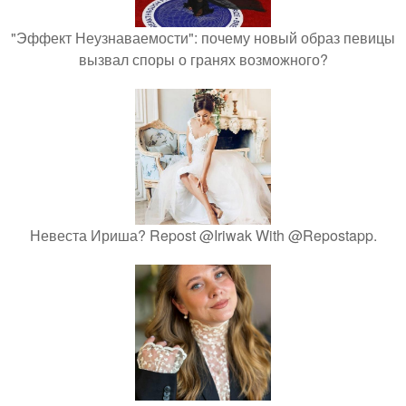
"Эффект Неузнаваемости": почему новый образ певицы
вызвал споры о гранях возможного?
Невеста Ириша? Repost @Iriwak With @Repostapp.