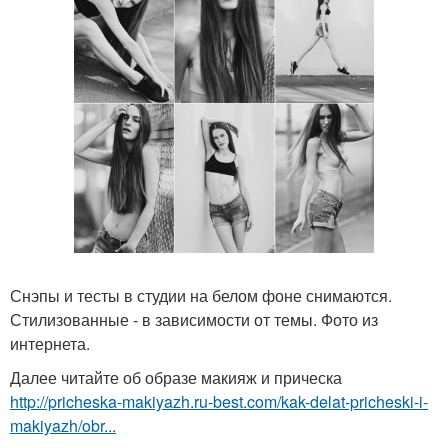
Снэпы и тесты в студии на белом фоне снимаются.
Стилизованные - в зависимости от темы. Фото из
интернета.
Далее читайте об образе макияж и прическа
http://pricheska-makiyazh.ru-best.com/kak-delat-pricheski-i-
makiyazh/obr...