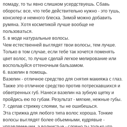
помаду, то ты явно слишком усердствуешь. Сбавь
обороты: все, что тебе действительно нужно - это тушь,
консилер и немного блеска. Зимой можно добавить
румяна. Хотя косметикой лучше вообще не
пользоваться.
5. в моде натуральные волосы.
Чем естественней выглядят твои волосы, тем лучше.
Только в том случае, если тебе так хочется поменять
цвет волос, то лучше сделай легкое мелирование или
воспользуйся оттеночным бальзамом.
6. вазелин в помощь.
Вазелин - отличное средство для снятия макияжа с глаз.
Также это отличное средство против потрескавшихся и
обветренных губ. Нанеси вазелин на зубную щетку и
пройдись ею по губам. Результат - мягкие, нежные губы.
7. сделав стрижку слоями, ты не ошибешься.
Эта стрижка для любого типа волос хороша. Тонкие
волосы выглядят более объемными, кудрявые -
управляемыми, а волнистые - словно ты только что