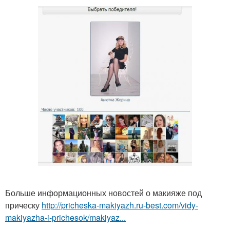
Больше информационных новостей о макияже под
прическу
http://pricheska-makiyazh.ru-best.com/vidy-
makiyazha-i-prichesok/makiyaz...