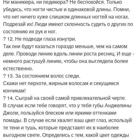
Ни маникюра, ни педикюра? Не беспокойся. Только
убедись, что ногти чистые и одинаковой длины. Помни,
что нет ничего хуже слишком длинных ногтей на ногах.
Подрезай их! Люди имеют склонность судить о других по
состоянию их рук и ног.
? 12. Не подводи глаза изнутри.
Так они будут казаться гораздо меньше, чем на самом
деле. Проводи линию вдоль линии роста ресниц. И еще -
немного растушуй линию, чтобы она выглядела более
естественно.
? 13. За состоянием волос следи.
Скажи нет перхоти, жирным волосам и секущимся
кончикам!
? 14. Сыграй на своей самой привлекательной черте.
В случае если тебе говорят, что у тебя губы Анджелины
Джоли, пользуйся блеском или яркими оттенками
помады. В случае если хвалят ваш цвет глаз, используй
те тени и тушь, которые представят их в наиболее
выгодном свете. Определись с тем, какой цвет одежды