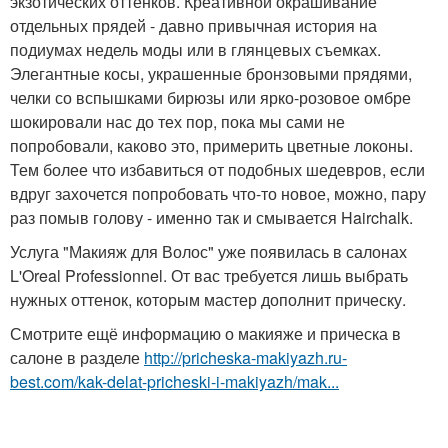
экзотических оттенков. Креативной окрашивание
отдельных прядей - давно привычная история на
подиумах недель моды или в глянцевых съемках.
Элегантные косы, украшенные бронзовыми прядями,
челки со вспышками бирюзы или ярко-розовое омбре
шокировали нас до тех пор, пока мы сами не
попробовали, каково это, примерить цветные локоны.
Тем более что избавиться от подобных шедевров, если
вдруг захочется попробовать что-то новое, можно, пару
раз помыв голову - именно так и смывается Hairchalk.
Услуга "Макияж для Волос" уже появилась в салонах
L'Oreal Professionnel. От вас требуется лишь выбрать
нужных оттенок, которым мастер дополнит прическу.
Смотрите ещё информацию о макияже и прическа в
салоне в разделе
http://pricheska-makiyazh.ru-
best.com/kak-delat-pricheski-i-makiyazh/mak...