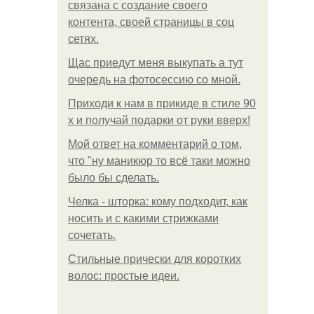
связана с создание своего
контента, своей страницы в соц
сетях.
Щас приедут меня выкупать а тут
очередь на фотосессию со мной.
Приходи к нам в прикиде в стиле 90
х и получай подарки от руки вверх!
Мой ответ на комментарий о том,
что "ну маникюр то всё таки можно
было бы сделать.
Челка - шторка: кому подходит, как
носить и с какими стрижками
сочетать.
Стильные прически для коротких
волос: простые идеи.