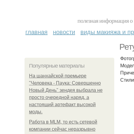
полезная информация о 
главная
новости
виды макияжа и пр
Рет
Фотогр
Модель
Популярные материалы
Приче
На шанхайской премьере
Стили
"Человека - Паука: Совершенно
Новый День" зендея выбрала не
просто очередной наряд, а
настоящий артефакт высокой
моды.
Работа в MLM, то есть сетевой
компании сейчас неразрывно