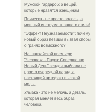
Мужской гардероб: 6 вещей,
которые нравятся женщинам
Прическа - не просто волосы, а
мощный инструмент вашего стиля!
"Эффект Неузнаваемости": почему
новый образ певицы вызвал споры
о гранях возможного?
На шанхайской премьере
"Человека - Паука: Совершенно
Новый День" зендея выбрала не
просто очередной наряд, а
настоящий артефакт высокой
моды.
Улыбка - это не мелочь, а деталь,
которая меняет весь образ
человека.