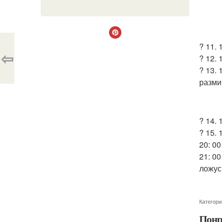
? 11. 
⇦
? 12. 
? 13.
разми
? 14. 
? 15. 
20: 00
21: 0
ложусь
Категори
Понр