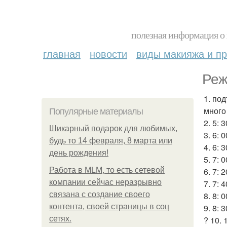
полезная информация о 
главная
новости
виды макияжа и пр
Реж
1. по
много
Популярные материалы
2. 5: 
Шикарный подарок для любимых,
3. 6: 
будь то 14 февраля, 8 марта или
4. 6: 
день рождения!
5. 7:
Работа в MLM, то есть сетевой
6. 7: 
компании сейчас неразрывно
7. 7: 
связана с создание своего
8. 8: 
контента, своей страницы в соц
9. 8: 
сетях.
? 10. 