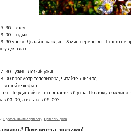
15: 35 - обед.
16: 00 - отдых.
 16: 30 уроки. Делайте каждые 15 мин перерывы. Только не 
нку для глаз.
17: 30 - ужин. Легкий ужин.
18: 00 просмотр телевизора, читайте книги тд.
 - выпейте кефир.
0 сон. Не удивляйте - вы встаете в 5 утра. Поэтому ложимся 
 в 03: 00, а встаю в 05: 00?
и:
Сделать макияж прическу
,
Прически дома
авилось? Поделитесь с друзьями!