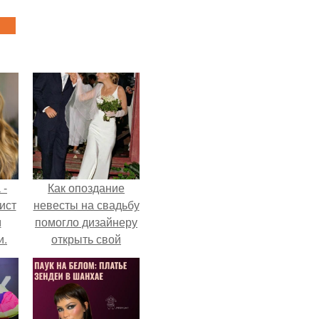
 -
Как опоздание
ист
невесты на свадьбу
м
помогло дизайнеру
и.
открыть свой
бренд.