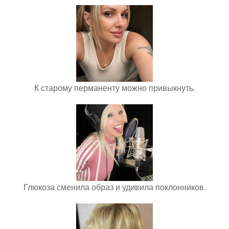
К старому перманенту можно привыкнуть.
Глюкоза сменила образ и удивила поклонников.