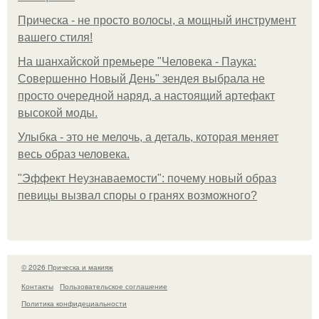
Прическа - не просто волосы, а мощный инструмент
вашего стиля!
На шанхайской премьере "Человека - Паука:
Совершенно Новый День" зендея выбрала не
просто очередной наряд, а настоящий артефакт
высокой моды.
Улыбка - это не мелочь, а деталь, которая меняет
весь образ человека.
"Эффект Неузнаваемости": почему новый образ
певицы вызвал споры о гранях возможного?
© 2026 Прическа и макияж
Контакты
Пользовательское соглашение
Политика конфидециальности