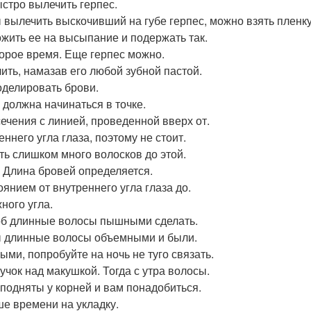
ыстро вылечить герпес.
 вылечить выскочивший на губе герпес, можно взять пленку
жить ее на высыпание и подержать так.
орое время. Еще герпес можно.
ить, намазав его любой зубной пастой.
оделировать брови.
 должна начинаться в точке.
ечения с линией, проведенной вверх от.
ннего угла глаза, поэтому не стоит.
ть слишком много волосков до этой.
. Длина бровей определяется.
оянием от внутреннего угла глаза до.
ного угла.
б длинные волосы пышными сделать.
 длинные волосы объемными и были.
ми, попробуйте на ночь не туго связать.
пучок над макушкой. Тогда с утра волосы.
 подняты у корней и вам понадобиться.
е времени на укладку.