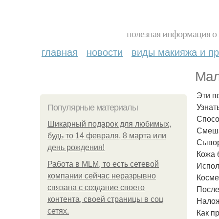
полезная информация о 
главная
новости
виды макияжа и пр
Мал
Эти п
Узнат
Популярные материалы
Спосо
Шикарный подарок для любимых,
Смеша
будь то 14 февраля, 8 марта или
Сывор
день рождения!
Кожа 
Работа в MLM, то есть сетевой
Испол
компании сейчас неразрывно
Косме
связана с создание своего
После
контента, своей страницы в соц
Налож
сетях.
Как п