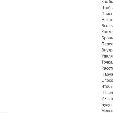
Как б
Чтобы
Прило
Некот
Вылеч
Как м
Бровь
Перес
Внутре
Удаля
Точки
Расст
Наруж
Спосо
Чтобы
Пышны
Их в 
Будут
Меньш