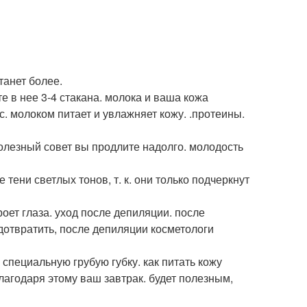
танет более.
 в нее 3-4 стакана. молока и ваша кожа
с. молоком питает и увлажняет кожу. .протеины.
олезный совет вы продлите надолго. молодость
 тени светлых тонов, т. к. они только подчеркнут
роет глаза. уход после депиляции. после
дотвратить, после депиляции косметологи
 специальную грубую губку. как питать кожу
благодаря этому ваш завтрак. будет полезным,