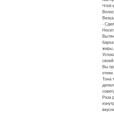
Чтоб 
Волос
Визуа
- Сде
Носит
Вытян
барха
жиры,
Успок
своей 
Вы про
отеки
Тона 
депил
совет
Раза 
изнут
вкусн