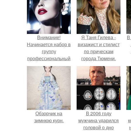
Внимание!
Я Таня Гилева -
В
Начинается набор в
визажист и стилист
группу
по прическам
профессиональный
города Тюмени.
визажист - стилист
эксклюзивная
программа
обучения с "0" от
Ofra Professional!
Обзорчик на
В 2006 году
зимнюю курн.
мужчина ударился
к
головой о дно