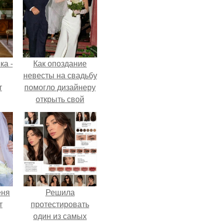
ка -
Как опоздание
невесты на свадьбу
т
помогло дизайнеру
открыть свой
о и
бренд.
бои
еня
Решила
т
протестировать
один из самых