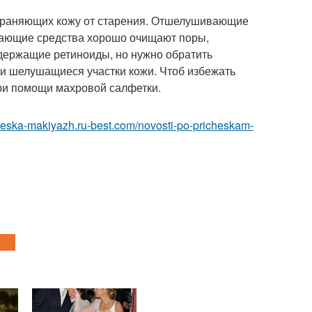
храняющих кожу от старения. Отшелушивающие
ающие средства хорошо очищают поры,
держащие ретиноиды, но нужно обратить
 и шелушащиеся участки кожи. Чтоб избежать
при помощи махровой салфетки.
cheska-makiyazh.ru-best.com/novosti-po-pricheskam-