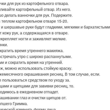
чки для рук из картофельного отвара.
ливайте картофельный отвар. Из него.
о делать ванночки для рук. Подержите.
в теплом картофельном отваре 15-20.
 и шершавые руки будут гладкими, мягкими и бархатистыми.
т кожу рук, а содержащаяся в отваре.
укрепляет ногти и заживляет мелкие.
нки.
ократить время утреннего макияжа.
встречать утро с широко распахнутыми.
ми и сократить время на утренний.
ж, можно использовать стойкую краску.
жемесячного окрашивания ресниц. В том случае, если.
е пользоваться средством по уходу за.
цами и щипцами для завивки ресниц, то.
одимось в ежедневном отпадет.
ашивании глаз и очистки щипцов от.
пшего Гримма.
рической изменить форму лица.