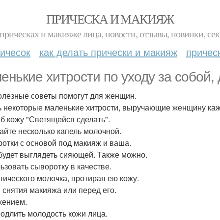
ПРИЧЕСКА И МАКИЯЖ
прическах и макияже лица, новости, отзывы, новинки, сек
ичесок
как делать прически и макияж
причес
енькие хитрости по уходу за собой,
олезные советы помогут для женщин.
ь некоторые маленькие хитрости, выручающие женщину каж
б кожу "Светящейся сделать".
йте несколько капель молочной.
отки с основой под макияж и ваша.
будет выглядеть сияющей. Также можно.
ьзовать сыворотку в качестве.
тического молочка, протирая ею кожу.
 снятия макияжа или перед его.
ением.
родлить молодость кожи лица.