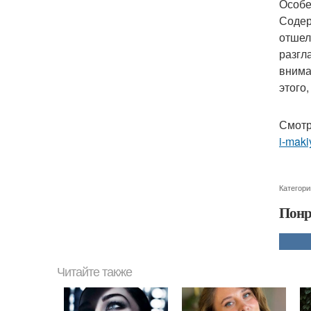
Особе
Содер
отшел
разгл
внима
этого
Смотр
i-maki
Категори
Понр
Читайте также