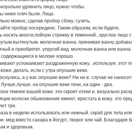
визуально удлинить лицо, нужно чтобы.
ы ниже плеч были. Лицо.
льно можно, сделав пробор сбоку, сузить.
лайте пробор посередине. Таким образом, если будете.
ь носить многослойную стрижку в теменной., круглое лицо с
утым.вытянутым. молочная ванна. принимая ванну добавьте
тный и приобретет. упругий вид. молочная ванна или ванна 
 содержащиеся в молоке хорошо.
аивают успокаивают раздраженную кожу. .используя. этот п
кожи. делать, если с утра опухшие веки.
снулись, а у вас опухшие веки? Ни ни в. случае не наносите
. Лучше.лучше. на опухшие веки тени, на один - два.
тона темнее вашей кожи. это скроет отеки и. визуально раск
яции волоски обыкновение имеют. вростать в кожу. это пре
уют три.
раза в неделю использовать или нежный. скраб для тела или
ри. мед вместо сахара в йогурт, творог или чай. Благодаря 
ым и здоровым.