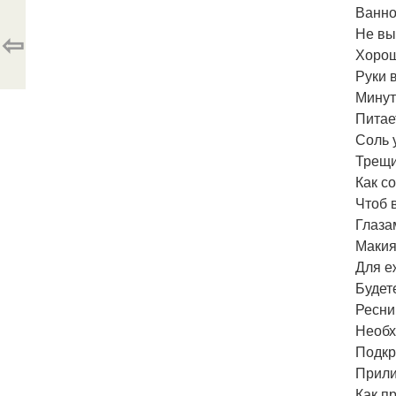
Ванно
Не вы
⇦
Хорош
Руки 
Минут
Питае
Соль 
Трещи
Как с
Чтоб 
Глаза
Макия
Для е
Будет
Ресни
Необх
Подкр
Прили
Как п