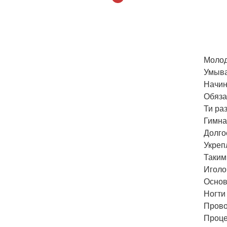
Молод
Умыва
Начин
Обяза
Ти ра
Гимна
Долго
Укреп
Таким
Иголо
Основ
Ногти
Прово
Проце