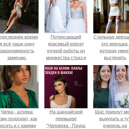
 последнее время
Потрясающий
Стильная девуш
я всё чаще одну
красивый корсет
это девушка,
закономерность
ручной работы из
которая умее
замечаю.
множества страз и
выглядеть
стекляруса?
привлекательн
элегантно в лю
ситуации.
Челка - шторка:
На шанхайской
Щас приедут м
ому подходит, как
премьере
выкупать а ту
носить и с какими
"Человека - Паука:
очередь на