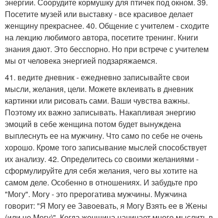
энергии. Соорудите кормушку для птичек под окном. 39.
Посетите музей или выставку - все красивое делает
женщину прекраснее. 40. Общение с учителем - сходите
на лекцию любимого автора, посетите тренинг. Книги
знания дают. Это бесспорно. Но при встрече с учителем
мы от человека энергией подзаряжаемся.
41. ведите дневник - ежедневно записывайте свои
мысли, желания, цели. Можете вклеивать в дневник
картинки или рисовать сами. Ваши чувства важны.
Поэтому их важно записывать. Накапливая энергию
эмоций в себе женщина потом будет вынуждена
выплеснуть ее на мужчину. Что само по себе не очень
хорошо. Кроме того записывание мыслей способствует
их анализу. 42. Определитесь со своими желаниями -
сформулируйте для себя желания, чего вы хотите на
самом деле. Особенно в отношениях. И забудьте про
"Могу". Могу - это прерогатива мужчины. Мужчина
говорит: "Я Могу ее Завоевать, я Могу Взять ее в Жены
(или не Могу)". Когда женщина начинает много мыслить в