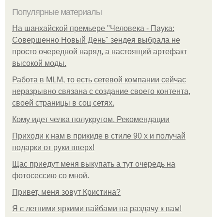
Популярные материалы
На шанхайской премьере "Человека - Паука:
Совершенно Новый День" зендея выбрала не
просто очередной наряд, а настоящий артефакт
высокой моды.
Работа в MLM, то есть сетевой компании сейчас
неразрывно связана с создание своего контента,
своей страницы в соц сетях.
Кому идет челка полукругом. Рекомендации
Приходи к нам в прикиде в стиле 90 х и получай
подарки от руки вверх!
Щас приедут меня выкупать а тут очередь на
фотосессию со мной.
Привет, меня зовут Кристина?
Я с летними яркими вайбами на раздачу к вам!