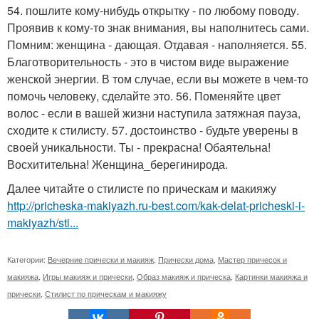
54. пошлите кому-нибудь открытку - по любому поводу.
Проявив к кому-то знак внимания, вы наполнитесь сами.
Помним: женщина - дающая. Отдавая - наполняется. 55.
Благотворительность - это в чистом виде выражение
женской энергии. В том случае, если вы можете в чем-то
помочь человеку, сделайте это. 56. Поменяйте цвет
волос - если в вашей жизни наступила затяжная пауза,
сходите к стилисту. 57. достоинство - будьте уверены в
своей уникальности. Ты - прекрасна! Обаятельна!
Восхитительна! Женщина_берегинирода.
Далее читайте о стилисте по прическам и макияжу
http://pricheska-makiyazh.ru-best.com/kak-delat-pricheski-i-
makiyazh/sti...
Категории:
Вечерние прически и макияж
,
Прически дома
,
Мастер причесок и
макияжа
,
Игры макияж и прически
,
Образ макияж и прическа
,
Картинки макияжа и
прически
,
Стилист по прическам и макияжу