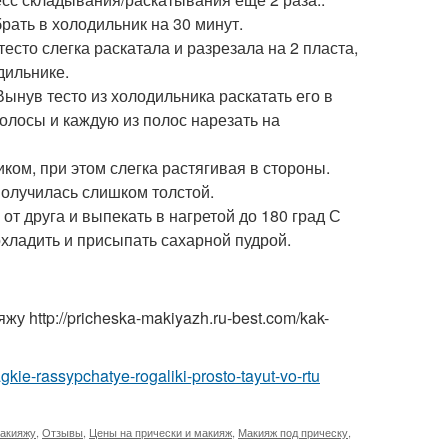
брать в холодильник на 30 минут.
есто слегка раскатала и разрезала на 2 пласта,
дильнике.
 Вынув тесто из холодильника раскатать его в
полосы и каждую из полос нарезать на
иком, при этом слегка растягивая в стороны.
получилась слишком толстой.
от друга и выпекать в нагретой до 180 град С
 охладить и присыпать сахарной пудрой.
http://pricheska-makiyazh.ru-best.com/kak-
agkie-rassypchatye-rogaliki-prosto-tayut-vo-rtu
макияжу
,
Отзывы
,
Цены на прически и макияж
,
Макияж под прическу
,