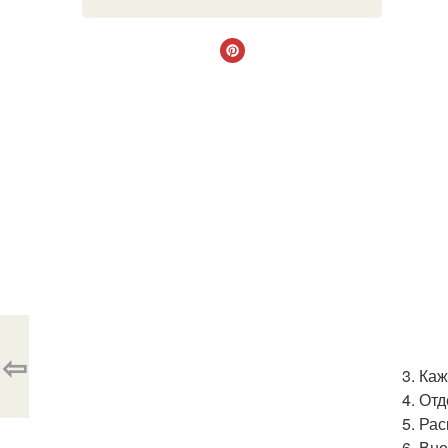
⇦
3. Ка
4. От
5. Ра
6. Вн