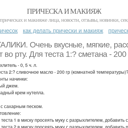
ПРИЧЕСКА И МАКИЯЖ
прическах и макияже лица, новости, отзывы, новинки, сек
ичесок
как делать прически и макияж
причес
АЛИКИ. Очень вкусные, мягкие, рас
 во рту. Для теста 1:? сметана - 200 
литель - 0, 5 ч. л.
ста 2:? сливочное масло - 200 гр (комнатной температуры)? м
нты начинки:
ый джем.
адный крем нутелла.
 с сахарным песком.
товление:
я теста 1 в миску просеять муку с разрыхлителем, добавить 
я теста 2 в миску просеять муку с разрыхлителем, добавит