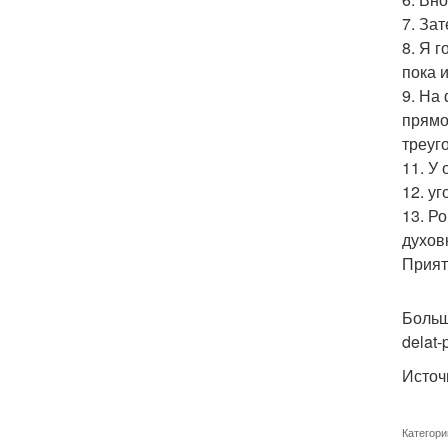
7. За
8. Я 
пока 
9. На
прямо
треуг
11. У
12. у
13. Р
духов
Прият
Больш
delat-
Источ
Категори