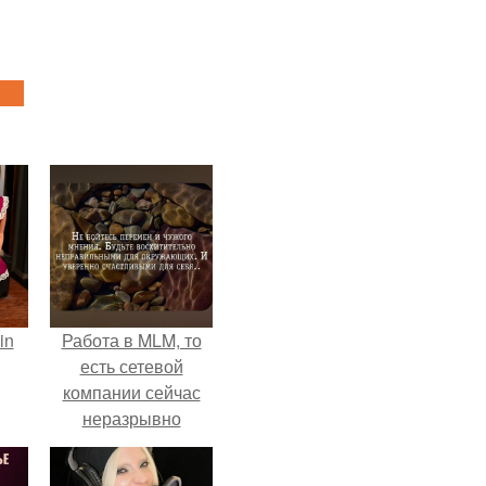
in
Работа в MLM, то
есть сетевой
компании сейчас
неразрывно
связана с создание
своего контента,