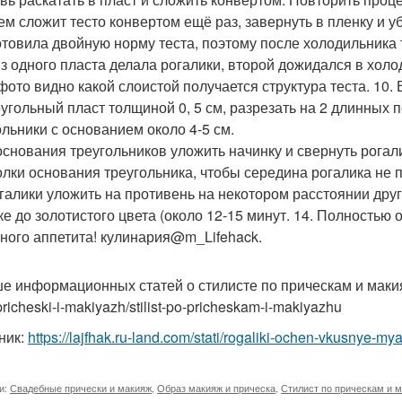
тем сложит тесто конвертом ещё раз, завернуть в пленку и у
готовила двойную норму теста, поэтому после холодильника т
из одного пласта делала рогалики, второй дожидался в холо
 фото видно какой слоистой получается структура теста. 10.
угольный пласт толщиной 0, 5 см, разрезать на 2 длинных 
ольники с основанием около 4-5 см.
 основания треугольников уложить начинку и свернуть рогал
голки основания треугольника, чтобы середина рогалика не 
огалики уложить на противень на некотором расстоянии друг 
ке до золотистого цвета (около 12-15 минут. 14. Полностью
ного аппетита! кулинария@m_Lifehack.
е информационных статей о стилисте по прическам и макияжу 
pricheski-i-makiyazh/stilist-po-pricheskam-i-makiyazhu
ник:
https://lajfhak.ru-land.com/stati/rogaliki-ochen-vkusnye-my
и:
Свадебные прически и макияж
,
Образ макияж и прическа
,
Стилист по прическам и 