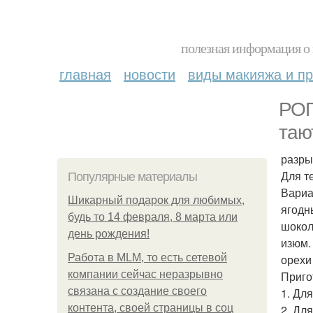
полезная информация о 
главная
новости
виды макияжа и пр
РОГ
тают
разрых
Для те
Популярные материалы
Вариа
Шикарный подарок для любимых,
ягодн
будь то 14 февраля, 8 марта или
шокол
день рождения!
изюм.
Работа в MLM, то есть сетевой
орехи
компании сейчас неразрывно
Приго
связана с создание своего
1. Дл
контента, своей страницы в соц
2. Дл