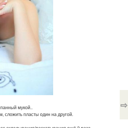
⇨
ыпанный мукой..
см, сложить пласты один на другой.
есс складывания/раскатывания ещё 2 раза..