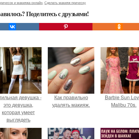
ричесок и макияжа онлайн
,
Сделать макияж прическу
авилось? Поделитесь с друзьями!
тильная девушка -
Как правильно
Barbie Sun Lov
это девушка,
удалять макияж.
Malibu 70s.
которая умеет
выглядеть
привлекательно и
легантно в любои