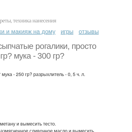
реты, техника нанесения
ки и макияж на дому
игры
отзывы
сыпчатые рогалики, просто
гр? мука - 300 гр?
ука - 250 гр? разрыхлитель - 0, 5 ч. л.
сметану и вымесить тесто.
ь размягченное сливочное масло и вымесить