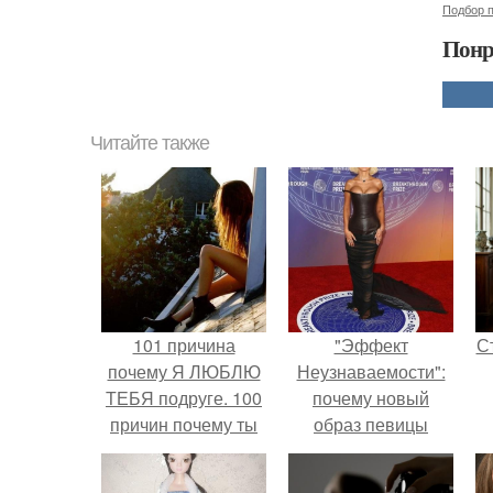
Подбор п
Понр
Читайте также
101 причина
"Эффект
С
почему Я ЛЮБЛЮ
Неузнаваемости":
ТЕБЯ подруге. 100
почему новый
причин почему ты
образ певицы
моя лучшая
вызвал споры о
подруга.
гранях
э