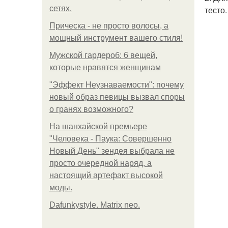
сетях.
тесто.
Прическа - не просто волосы, а
мощный инструмент вашего стиля!
Мужской гардероб: 6 вещей,
которые нравятся женщинам
"Эффект Неузнаваемости": почему
новый образ певицы вызвал споры
о гранях возможного?
На шанхайской премьере
"Человека - Паука: Совершенно
Новый День" зендея выбрала не
просто очередной наряд, а
настоящий артефакт высокой
моды.
Dafunkystyle. Matrix neo.