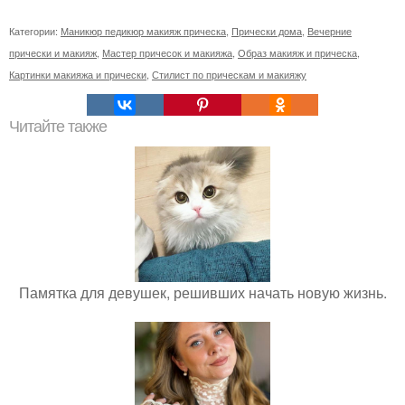
Категории:
Маникюр педикюр макияж прическа
,
Прически дома
,
Вечерние
прически и макияж
,
Мастер причесок и макияжа
,
Образ макияж и прическа
,
Картинки макияжа и прически
,
Стилист по прическам и макияжу
Читайте также
Памятка для девушек, решивших начать новую жизнь.