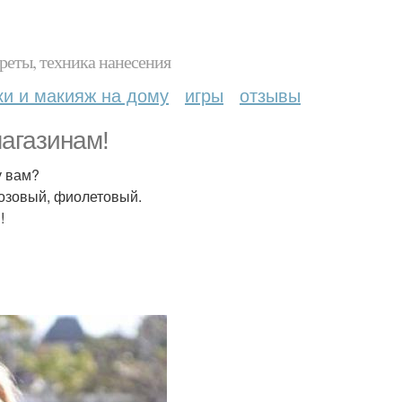
реты, техника нанесения
ки и макияж на дому
игры
отзывы
магазинам!
у вам?
розовый, фиолетовый.
!