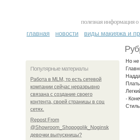
полезная информация о 
главная
новости
виды макияжа и пр
Руб
Но не 
Главн
Популярные материалы
Надда
Работа в MLM, то есть сетевой
Плать 
компании сейчас неразрывно
Легки
связана с создание своего
- Коне
контента, своей страницы в соц
Стиль
сетях.
Repost From
@Showroom_Shopogolik_Noginsk
девочки выпускницы?