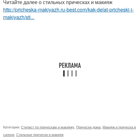
Читайте далее о стильных прическах и макияж
http://pricheska-makiyazh.ru-best.com/kak-delat-pricheski-i-
makiyazh/sti...
Категории:
Стилист по прическам и макияжу
,
Прически дома
,
Макияж и прическа в
салоне
,
Стильные прически и макияж