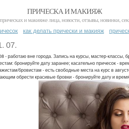
ПРИЧЕСКА И МАКИЯЖ
прическах и макияже лица, новости, отзывы, новинки, сек
ичесок
как делать прически и макияж
причес
. 07.
08 - работаю вне города. Запись на курсы, мастер-классы, бр
вестам: бронируйте дату заранее; касательно причесок - вре
зажистам/бровистам - есть свободные места на курс в августе
лающим обрести красивые бровки - бронируйте дату и время