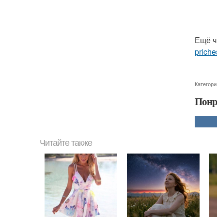
Ещё ч
priche
Категори
Понр
Читайте также