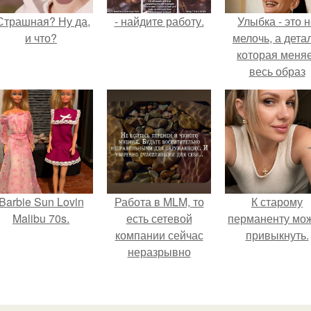
Страшная? Ну да,
- найдите работу.
Улыбка - это 
и что?
мелочь, а детал
которая меня
весь образ
человека.
Barbie Sun Lovin
Работа в MLM, то
К старому
Malibu 70s.
есть сетевой
перманенту мо
компании сейчас
привыкнуть.
неразрывно
связана с создание
своего контента,
своей страницы в