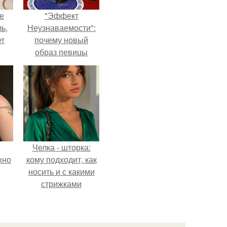
не
"Эффект
ь,
Неузнаваемости":
ет
почему новый
образ певицы
вызвал споры о
гранях
возможного?
Челка - шторка:
жно
кому подходит, как
носить и с какими
стрижками
сочетать.