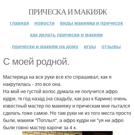
ПРИЧЕСКА И МАКИЯЖ
главная
новости
виды макияжа и причесок
как делать прически и макияж
прически и макияж на дому
игры
отзывы
С моей родной.
Мастерица на все руки все кто спрашивал, как я
накрутилась - это все она.
На мой не густой волос думала не получится афро
кудри, тк год назад (на свадьбу, как раз к Карине) очень
известный мастер по макияжу и прическам мне пытался
сделать тоже самое. Но там руки не из того места просто
были, макияж "Поплыл", а афро кудри ни *уя ни афро
были говно мастер кароче за 4 к.