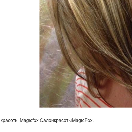
красоты Magicfox СалонкрасотыMagicFox.