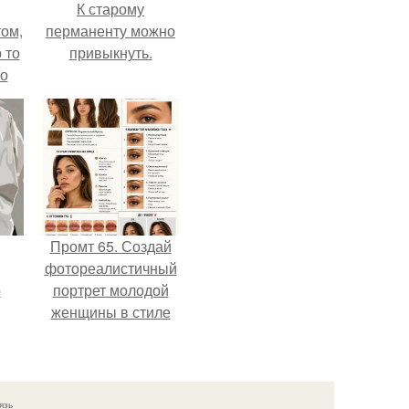
К старому
ом,
перманенту можно
 то
привыкнуть.
но
ь.
Промт 65. Создай
фотореалистичный
о
портрет молодой
женщины в стиле
бьюти - гайда 2026
года.
язь