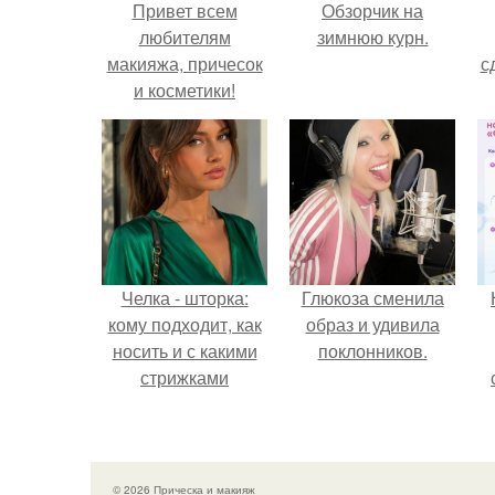
Привет всем
Обзорчик на
любителям
зимнюю курн.
макияжа, причесок
с
и косметики!
Челка - шторка:
Глюкоза сменила
кому подходит, как
образ и удивила
носить и с какими
поклонников.
стрижками
сочетать.
© 2026 Прическа и макияж