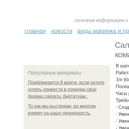
полезная информация о 
главная
новости
виды макияжа и пр
Сал
ком
В шаг
Работ
Популярные материалы
З/п 5
Приближается 8 марта, если хотите
Посещ
успеть привести в порядок свои
Часы р
бровки сделать: биотатуаж;.
Требо
То как мы выглядим, во многом
- Соз
влияет на нашу уверенность.
- Уме
- Уме
- Уме