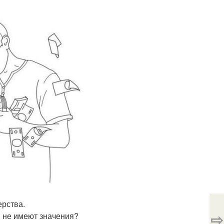
ерства.
⇨
ы не имеют значения?