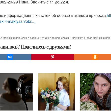
882-29-29 Нина. Звонить с 11 до 22 ч.
е информационных статей об образе макияж и прическа
ht
ski-i-makiyazh/obr...
и:
Макияж и прическа в салоне
,
Стилист по прическам и макияжу
,
Образ макияж и при
авилось? Поделитесь с друзьями!