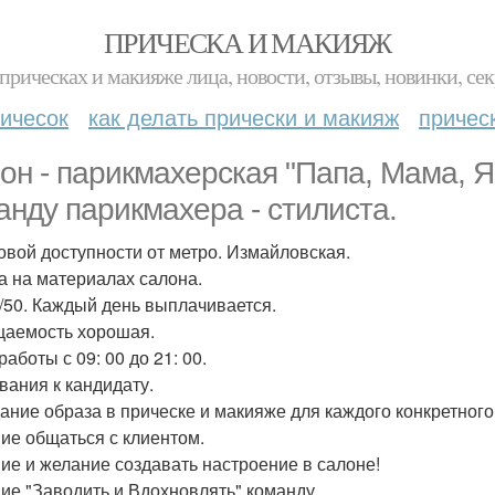
ПРИЧЕСКА И МАКИЯЖ
прическах и макияже лица, новости, отзывы, новинки, сек
ичесок
как делать прически и макияж
причес
он - парикмахерская "Папа, Мама, Я
анду парикмахера - стилиста.
овой доступности от метро. Измайловская.
а на материалах салона.
0/50. Каждый день выплачивается.
аемость хорошая.
аботы с 09: 00 до 21: 00.
вания к кандидату.
дание образа в прическе и макияже для каждого конкретного
ние общаться с клиентом.
ние и желание создавать настроение в салоне!
ние "Заводить и Вдохновлять" команду.