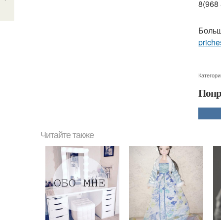
8(968 
Больш
priche
Категори
Понр
Читайте также