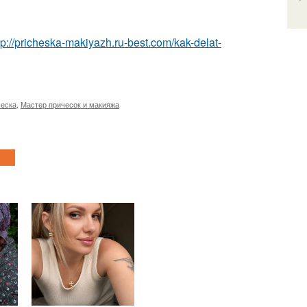
tp://pricheska-makiyazh.ru-best.com/kak-delat-
ческа
,
Мастер причесок и макияжа