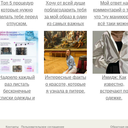
Топ 5 процедур
Хочу от всей души
Мой ответ на
которые нужно
поблагодарить тебя
комментарий о т
делать тебе перед
за мой образ в один
что "ну маникюр
отпуском.
из самых важных
всё таки мож
дней в жизни!
было бы сделат
Надоело каждый
Интересные факты
Имидж: Как
раз листать
о красоте, которые
известно,
бесконечные
я узнала в питере.
встречают п
списки одежды и
одежке.
заново собирать
любимый лук по
кусочкам?
Контакты
Пользовательское соглашение
Обратная св