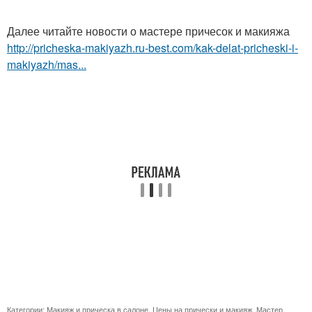
Далее читайте новости о мастере причесок и макияжа
http://pricheska-makiyazh.ru-best.com/kak-delat-pricheski-i-
makiyazh/mas...
Категории:
Макияж и прическа в салоне
,
Цены на прически и макияж
,
Мастер