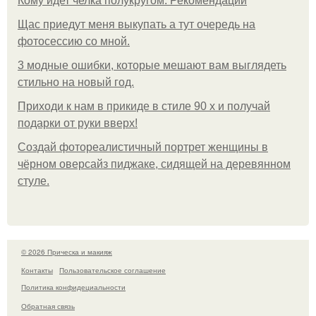
Кому идет челка полукругом. Рекомендации
Щас приедут меня выкупать а тут очередь на
фотосессию со мной.
3 модные ошибки, которые мешают вам выглядеть
стильно на новый год.
Приходи к нам в прикиде в стиле 90 х и получай
подарки от руки вверх!
Создай фотореалистичный портрет женщины в
чёрном оверсайз пиджаке, сидящей на деревянном
стуле.
© 2026 Прическа и макияж
Контакты
Пользовательское соглашение
Политика конфидециальности
Обратная связь