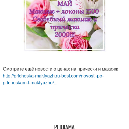
Смотрите ещё новости о ценах на прически и макияж
http://pricheska-makiyazh.ru-best.com/novosti-po-
pricheskam-i-makiyazhu/...