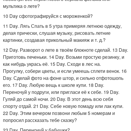
мультика о лете?
10 Day сфотографируйся с мороженкой?
11 Day. Лягь Спать в 5 утра примеряя летнюю одежду,
делая прически, слушая музыку, рисовать летние
картинки, создавая прикольный макияж и т. д.?
12 Day. Разворот о лете в твоём блокноте сделай. 13 Day.
Приготовь печеньки. 14 Day. Возьми простую резинку, и
как нибудь укрась её. 15 Day. Сходи в лес на.
Прогулку, собери цветы, и если умеешь сплети венок. 16
Day. Сделай фото на фоне штор, и сильно отфотошопь
его. 17 Day. Любую вещь к школе купи. 18 Day.
Переночуй у подруги, или пригласи её к себе. 19 Day.
Гуляй до самой ночи. 20 Day. В этот день всю себя
спорту отдай. 21 Day. Себе новую помаду или лак купи.
22 Day. Этим вечером позвони любым 5 номерам и
попросил рассказать тебе сказку?
23 Day. Переночуй у бабушки?