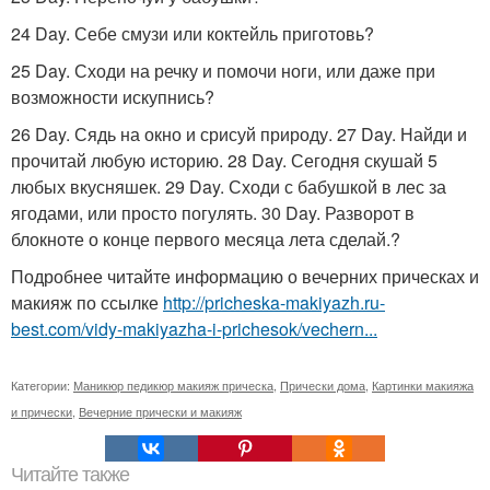
24 Day. Себе смузи или коктейль приготовь?
25 Day. Сходи на речку и помочи ноги, или даже при
возможности искупнись?
26 Day. Сядь на окно и срисуй природу. 27 Day. Найди и
прочитай любую историю. 28 Day. Сегодня скушай 5
любых вкусняшек. 29 Day. Сходи с бабушкой в лес за
ягодами, или просто погулять. 30 Day. Разворот в
блокноте о конце первого месяца лета сделай.?
Подробнее читайте информацию о вечерних прическах и
макияж по ссылке
http://pricheska-makiyazh.ru-
best.com/vidy-makiyazha-i-prichesok/vechern...
Категории:
Маникюр педикюр макияж прическа
,
Прически дома
,
Картинки макияжа
и прически
,
Вечерние прически и макияж
Читайте также