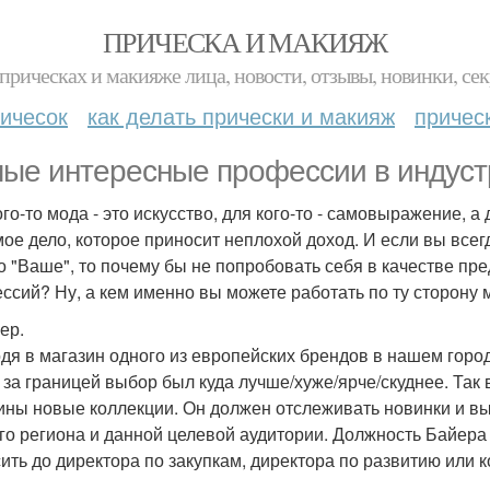
ПРИЧЕСКА И МАКИЯЖ
прическах и макияже лица, новости, отзывы, новинки, сек
ичесок
как делать прически и макияж
причес
ые интересные профессии в индуст
ого-то мода - это искусство, для кого-то - самовыражение, 
ое дело, которое приносит неплохой доход. И если вы всег
то "Ваше", то почему бы не попробовать себя в качестве п
ссий? Ну, а кем именно вы можете работать по ту сторону 
ер.
дя в магазин одного из европейских брендов в нашем город
 за границей выбор был куда лучше/хуже/ярче/скуднее. Так во
ины новые коллекции. Он должен отслеживать новинки и вы
го региона и данной целевой аудитории. Должность Байера 
ить до директора по закупкам, директора по развитию или 