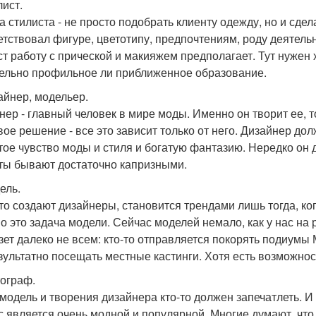
лист.
а стилиста - не просто подобрать клиенту одежду, но и сде
етствовал фигуре, цветотипу, предпочтениям, роду деятельн
ст работу с прической и макияжем предполагает. Тут нужен
ельно профильное ли приближенное образование.
зайнер, модельер.
нер - главный человек в мире моды. Именно он творит ее, 
ое решение - все это зависит только от него. Дизайнер долж
тое чувство моды и стиля и богатую фантазию. Нередко он
ты бывают достаточно капризными.
ель.
что создают дизайнеры, становится трендами лишь тогда, ко
о это задача модели. Сейчас моделей немало, как у нас на р
езет далеко не всем: кто-то отправляется покорять подиумы 
зультатно посещать местные кастинги. Хотя есть возможнос
тограф.
 модель и творения дизайнера кто-то должен запечатлеть. И
с является очень модной и популярной. Многие думают, что