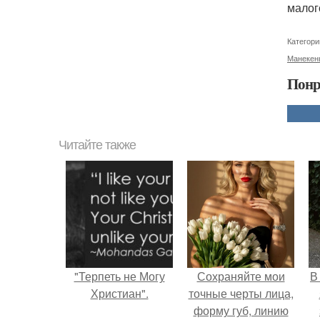
малог
Категори
Манекен
Понр
Читайте также
"Терпеть не Могу
Сохраняйте мои
В
Христиан".
точные черты лица,
форму губ, линию