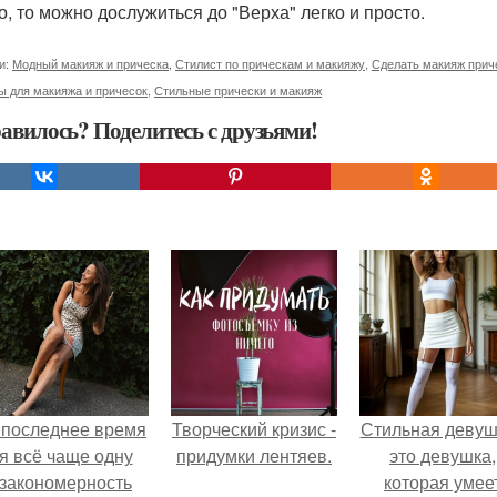
о, то можно дослужиться до "Верха" легко и просто.
и:
Модный макияж и прическа
,
Стилист по прическам и макияжу
,
Сделать макияж прич
ы для макияжа и причесок
,
Стильные прически и макияж
авилось? Поделитесь с друзьями!
 последнее время
Творческий кризис -
Стильная девуш
я всё чаще одну
придумки лентяев.
это девушка,
закономерность
которая умее