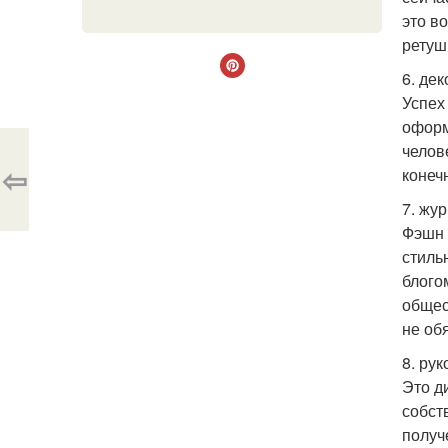
это в
ретуш
6. де
Успех
оформ
челов
⇦
конеч
7. жур
Фэшн 
стиль
блого
общес
не об
8. ру
Это д
собст
получ