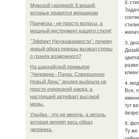
2. сти
Мужской гардероб: 6 вещей,
Задач
которые нравятся женщинам
соотв
Прическа - не просто волосы, а
стили
мощный инструмент вашего стиля!
желат
"Эффект Неузнаваемости": почему
3. ди
новый образ певицы вызвал споры
Дизай
о гранях возможного?
цветов
разви
На шанхайской премьере
клиен
"Человека - Паука: Совершенно
Новый День" зендея выбрала не
4. мод
просто очередной наряд, а
Все, 
настоящий артефакт высокой
именн
моды.
тут в
безре
Улыбка - это не мелочь, а деталь,
которая меняет весь образ
5. фо
человека.
Ту же
сейча