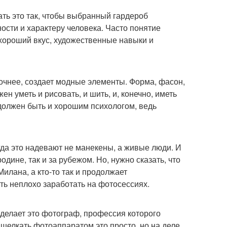
лать это так, чтобы выбранный гардероб
ости и характеру человека. Часто понятие
 хороший вкус, художественные навыки и
точнее, создает модные элементы. Форма, фасон,
ен уметь и рисовать, и шить, и, конечно, иметь
 должен быть и хорошим психологом, ведь
гда это надевают не манекены, а живые люди. И
одине, так и за рубежом. Но, нужно сказать, что
Милана, а кто-то так и продолжает
ть неплохо заработать на фотосессиях.
 делает это фотограф, профессия которого
 щелкать фотоаппаратом это просто, но на деле