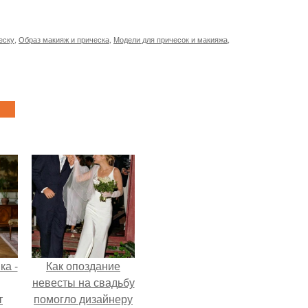
еску
,
Образ макияж и прическа
,
Модели для причесок и макияжа
,
ка -
Как опоздание
невесты на свадьбу
т
помогло дизайнеру