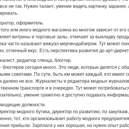
овсе не так. Нужен талант, умение видеть картинку заранее,
ировать.
коратор, оформитель.
 того или иного модного магазина во многом зависит от его
ляет витрины и торговые залы, отвечает за выкладку проду
ека часто называют вижуал мерчендайзером. Тут может пон
но, отличный вкус. Есть перспектива развития до арт-директ
налист, редактор глянца, блоггер.
- блоггеров сегодня много. Это люди, которые делятся с 
ными советами. По сути, быть им может каждый, кто имеет 
м далеко не все. Журналисты и редактора модных журналов 
твенном транспорте и в очередях. Тут может потребоваться
язательно), умение грамотно и доступно подавать информац
ководящие должности.
иректор модного бутика, директор по развитию, по закупкам,
венно, тот, кто организовывает работу модного предприяти
ения прибыли. Зарплата у них хорошая, но нужен опыт рабо