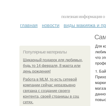
полезная информация о 
главная
новости
виды макияжа и пр
Сам
Для к
любим
Популярные материалы
что э
Шикарный подарок для любимых,
профе
будь то 14 февраля, 8 марта или
1. Бай
день рождения!
Прихо
Работа в MLM, то есть сетевой
марки
компании сейчас неразрывно
магаз
связана с создание своего
данно
контента, своей страницы в соц
повыс
сетях.