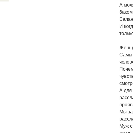
А мож
баком
Балан
И ког
тольк
Женщи
Самый
челов
Почем
чувст
смотр
А для
рассл
прояв
Мы за
рассл
Муж с
стыд,