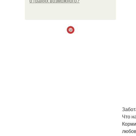
о гранях возможного?
Забот
Что н
Корми
любов