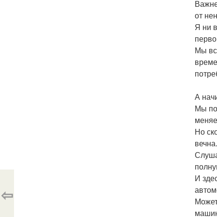
Важне
от не
Я ни в
перво
Мы вс
време
потре
А нач
Мы по
меняе
Но ск
вечна
Слуша
полну
И зде
⇦
автом
Может
машин