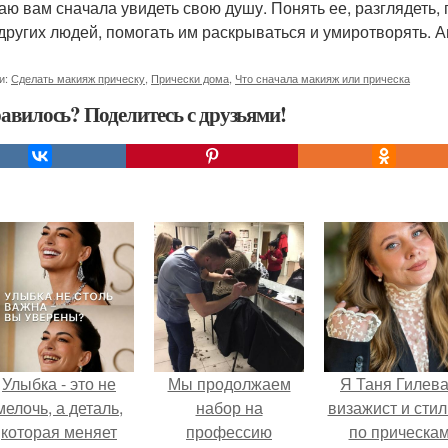
аю вам сначала увидеть свою душу. Понять ее, разглядеть, 
других людей, помогать им раскрываться и умиротворять. А
и:
Сделать макияж прическу
,
Прически дома
,
Что сначала макияж или прическа
авилось? Поделитесь с друзьями!
Улыбка - это не
Мы продолжаем
Я Таня Гилева
мелочь, а деталь,
набор на
визажист и стил
которая меняет
профессию
по прическа