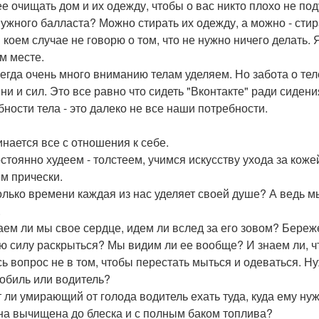
е очищать дом и их одежду, чтобы о вас никто плохо не по
нужного балласта? Можно стирать их одежду, а можно - стир
 коем случае не говорю о том, что не нужно ничего делать. 
м месте.
егда очень много вниманию телам уделяем. Но забота о тел
ни и сил. Это все равно что сидеть "Вконтакте" ради сидения
бности тела - это далеко не все наши потребности.
инается все с отношения к себе.
стоянно худеем - толстеем, учимся искусству ухода за кож
м прически.
олько времени каждая из нас уделяет своей душе? А ведь мы
.
ем ли мы свое сердце, идем ли вслед за его зовом? Береж
ю силу раскрыться? Мы видим ли ее вообще? И знаем ли, чт
сь вопрос не в том, чтобы перестать мыться и одеваться. Ну
обиль или водитель?
 ли умирающий от голода водитель ехать туда, куда ему ну
а вычищена до блеска и с полным баком топлива?