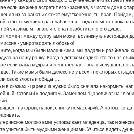
чае если же жена встретит его красивая, в чистом доме с та
щения из-за работы скажет ему: "конечно, ты прав. Пойдем, 
кой заботы мужчина расслабляется. Тогда он может показат
 ней уязвимым - зная, что она позаботится о его душе.
тот момент между супругами может возникнуть настоящая д
миссия - умиротворять любовью!
ните, когда мы были маленькими, мы падали и разбивали к
одула на нашу ранку. Когда в детском садике кто-то нас об
чае если мама мудрая и женственная - она выслушает, поглад
рдце. Такие мамы были далеко не у всех - некоторых стыдил
ли свою злость и обиды ….
е и в сказках - царевича нужно было сначала накормить, на
койный, готовый к подвигам. Заменяем "Царевича" на "люб
вий.
ришел - накорми, напои, спинку помассируй. А потом, когда 
варивать.
атеринское молоко вмиг успокаивает младенца, так и женска
те учиться быть мудрыми женщинами. Учиться видеть души