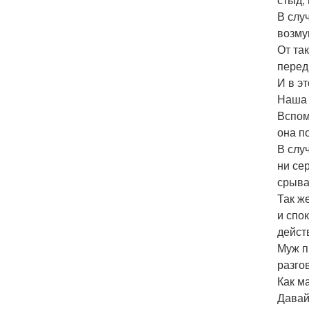
В слу
возму
От та
перед
И в э
Наша 
Вспом
она п
В слу
ни се
срыва
Так ж
и спо
дейст
Муж п
разго
Как м
Давай