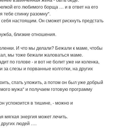
релкой его любимого борща … и в ответ на его
я тебе спинку разомну".
ь себя настоящим. Он сможет рискнуть предстать
ружба, близкие отношения.
оленки. И что мы делали? Бежали к маме, чтобы
ижал, мы тоже бежали жаловаться маме.
ит по голове - и вот не болит уже ни коленка,
и за слезы и порванные колготки, на других
поить, спать уложить, а потом он был уже добрый
имого мужа" и получаем готовую программу
он успокоится в тишине, - можно и
я мягкая энергия может лечить.
 других людей ….