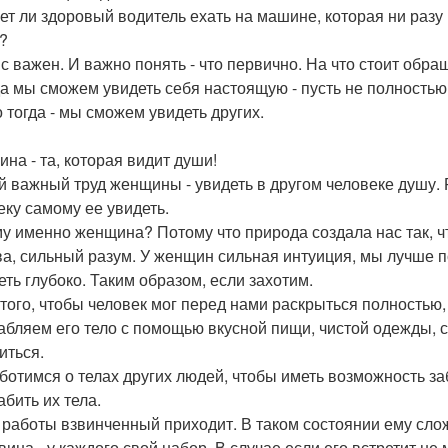
ет ли здоровый водитель ехать на машине, которая ни разу 
?
с важен. И важно понять - что первично. На что стоит об
да мы сможем увидеть себя настоящую - пусть не полностью, 
о тогда - мы сможем увидеть других.
на - та, которая видит души!
 важный труд женщины - увидеть в другом человеке душу. Р
еку самому ее увидеть.
у именно женщина? Потому что природа создала нас так, ч
ва, сильный разум. У женщин сильная интуиция, мы лучше 
еть глубоко. Таким образом, если захотим.
 того, чтобы человек мог перед нами раскрыться полностью
абляем его тело с помощью вкусной пищи, чистой одежды, с
иться.
ботимся о телах других людей, чтобы иметь возможность за
абить их тела.
 работы взвинченный приходит. В таком состоянии ему слож
 вина - у каждого свой набор. В случае если его встретит не