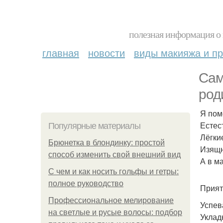
полезная информация о 
главная
новости
виды макияжа и пр
Сам
род
Я пом
Естес
Популярные материалы
Лёгки
Брюнетка в блондинку: простой
Изящн
способ изменить свой внешний вид
А в м
С чем и как носить гольфы и гетры:
полное руководство
Прият
Профессиональное мелирование
Успев
на светлые и русые волосы: подбор
Уклад