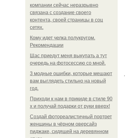
компании сейчас неразрывно
связана с создание своего
контента, своей страницы в соц
сетях.
Кому идет челка полукругом.
Рекомендации
Щас приедут меня выкупать а тут
очередь на фотосессию со мной.
.
3 модные ошибки, которые мешают
вам выглядеть стильно на новый
год.
Приходи к нам в прикиде в стиле 90
х и получай подарки от руки вверх!
Создай фотореалистичный портрет
женщины в чёрном оверсайз
пиджаке, сидящей на деревянном