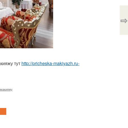
⇨
кияжу тут
http://pricheska-makiyazh.ru-
 макияжу