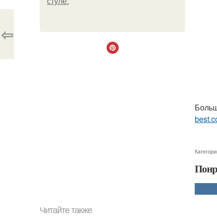
стуле.
⇦
Больш
best.c
Категори
Понр
Читайте также