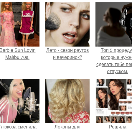
Barbie Sun Lovin
Лето - сезон раутов
Топ 5 процед
Malibu 70s.
и вечеринок?
которые нужн
сделать тебе пе
отпуском.
Глюкоза сменила
Локоны для
Решила