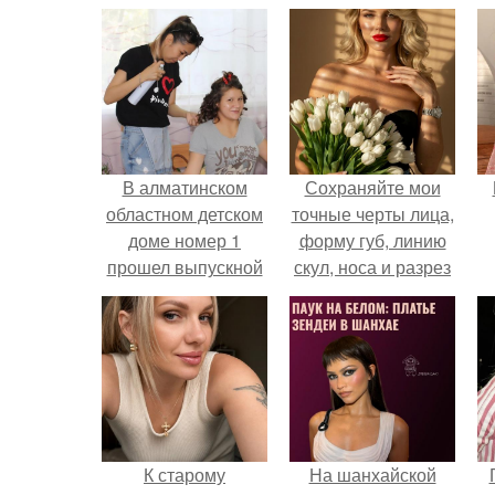
В алматинском
Сохраняйте мои
областном детском
точные черты лица,
доме номер 1
форму губ, линию
прошел выпускной
скул, носа и разрез
бал.
глаз.
К старому
На шанхайской