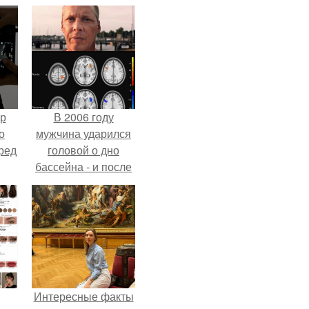
ур
В 2006 году
о
мужчина ударился
ред
головой о дно
бассейна - и после
этого его жизнь
изменилась самым
странным образом.
Интересные факты