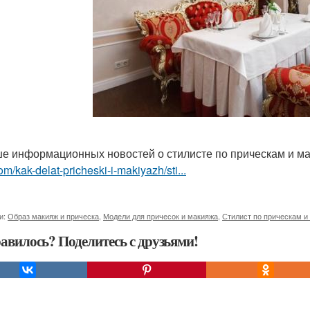
е информационных новостей о стилисте по прическам и ма
om/kak-delat-pricheski-i-makiyazh/sti...
и:
Образ макияж и прическа
,
Модели для причесок и макияжа
,
Стилист по прическам и
авилось? Поделитесь с друзьями!