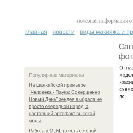
полезная информация о 
главная
новости
виды макияжа и пр
Сан
фот
От на
модел
Популярные материалы
краси
На шанхайской премьере
съемо
"Человека - Паука: Совершенно
лс
Новый День" зендея выбрала не
просто очередной наряд, а
настоящий артефакт высокой
моды.
Работа в MLM, то есть сетевой