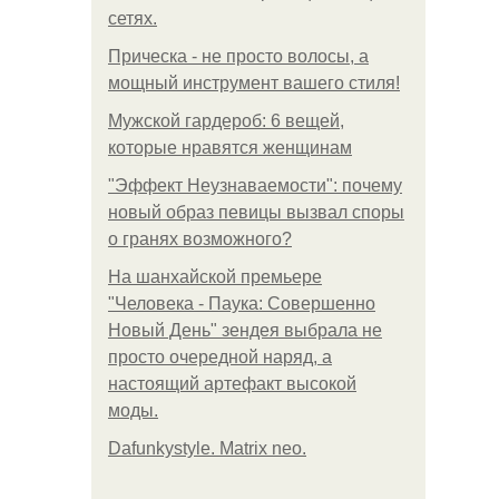
сетях.
Прическа - не просто волосы, а
мощный инструмент вашего стиля!
Мужской гардероб: 6 вещей,
которые нравятся женщинам
"Эффект Неузнаваемости": почему
новый образ певицы вызвал споры
о гранях возможного?
На шанхайской премьере
"Человека - Паука: Совершенно
Новый День" зендея выбрала не
просто очередной наряд, а
настоящий артефакт высокой
моды.
Dafunkystyle. Matrix neo.