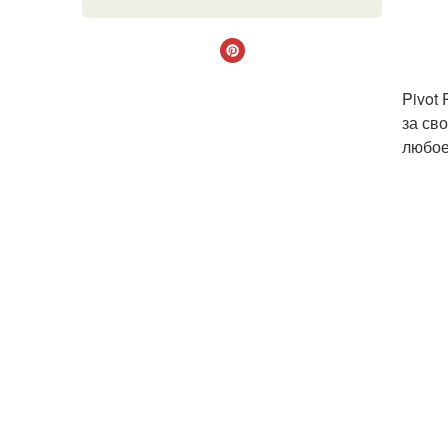
Pivot
за св
любое