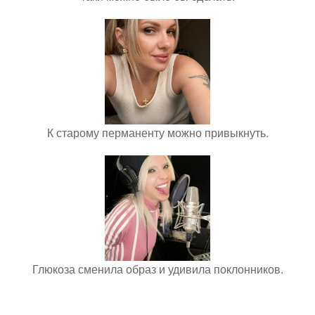
К старому перманенту можно привыкнуть.
Глюкоза сменила образ и удивила поклонников.