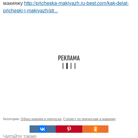
макияжу
http://pricheska-makiyazh.ru-best.com/kak-delat-
pricheski-i-makiyazh/sti...
Категории:
Образ макияж и прическа
,
Стилист по прическам и макияжу
Читайте также