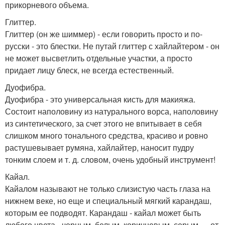
прикорневого объема.
Глиттер.
Глиттер (он же шиммер) - если говорить просто и по-
русски - это блестки. Не путай глиттер с хайлайтером - он
не может высветлить отдельные участки, а просто
придает лицу блеск, не всегда естественный.
Дуофибра.
Дуофибра - это универсальная кисть для макияжа.
Состоит наполовину из натурального ворса, наполовину
из синтетического, за счет этого не впитывает в себя
слишком много тонального средства, красиво и ровно
растушевывает румяна, хайлайтер, наносит пудру
тонким слоем и т. д. словом, очень удобный инструмент!
Кайал.
Кайалом называют не только слизистую часть глаза на
нижнем веке, но еще и специальный мягкий карандаш,
которым ее подводят. Карандаш - кайал может быть
любого цвета - черным, белым, коричневым, серым … от