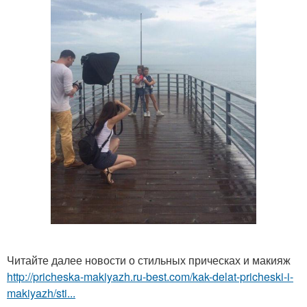
Читайте далее новости о стильных прическах и макияж
http://pricheska-makiyazh.ru-best.com/kak-delat-pricheski-i-
makiyazh/sti...