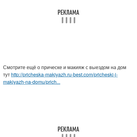
Смотрите ещё о прическе и макияж с выездом на дом
тут
http://pricheska-makiyazh.ru-best.com/pricheski-i-
makiyazh-na-domu/prich...