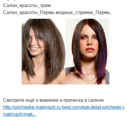
Салон_красоты_трим.
Салон_красоты_Пермь модные_стрижки_Пермь.
Смотрите ещё о макияже и прическа в салоне
http://pricheska-makiyazh.ru-best.com/kak-delat-pricheski-i-
makiyazh/mak...