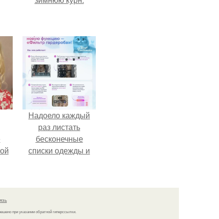
Надоело каждый
раз листать
ё
бесконечные
ой
списки одежды и
заново собирать
любимый лук по
кусочкам?
язь
решено при указании обратной гиперссылки.