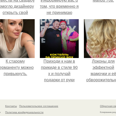
омогло дизайнеру
том, что временно я
открыть свой
не принимаю
бренд.
заказы.
К старому
Приходи к нам в
Локоны для
ерманенту можно
прикиде в стиле 90
эффектной
привыкнуть.
х и получай
мамочки и е
подарки от руки
обворожительн
вверх!
дочурки.
Контакты
Пользовательское соглашение
Обратная св
Политика конфидециальности
а
Копирование раз