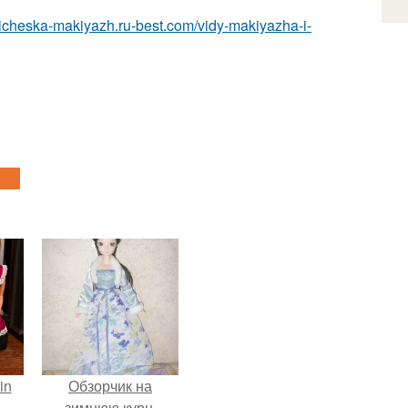
pricheska-makiyazh.ru-best.com/vidy-makiyazha-i-
in
Обзорчик на
зимнюю курн.