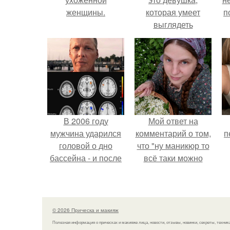
женщины.
которая умеет
п
выглядеть
привлекательно и
элегантно в любои
ситуации.
В 2006 году
Мой ответ на
мужчина ударился
комментарий о том,
п
головой о дно
что "ну маникюр то
бассейна - и после
всё таки можно
этого его жизнь
было бы сделать.
изменилась самым
странным образом.
© 2026 Прическа и макияж
Полезная информация о прическах и макияже лица, новости, отзывы, новинки, секреты, техник