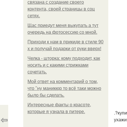
связана с создание своего
контента, своей страницы в соц
сетях.
Щас приедут меня выкупать а тут
очередь на фотосессию со мной.
Приходи к нам в прикиде в стиле 90
х и получай подарки от руки вверх!
Челка - шторка: кому подходит, как
носить и с какими стрижками
сочетать.
Мой ответ на комментарий о том,
что "ну маникюр то всё таки можно
было бы сделать.
Интересные факты о красоте,
которые я узнала в питере.
.?куп
⇦
ухажи