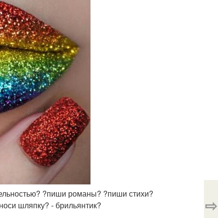
тельностью? ?пиши романы? ?пиши стихи?
⇨
?носи шляпку? - брильянтик?