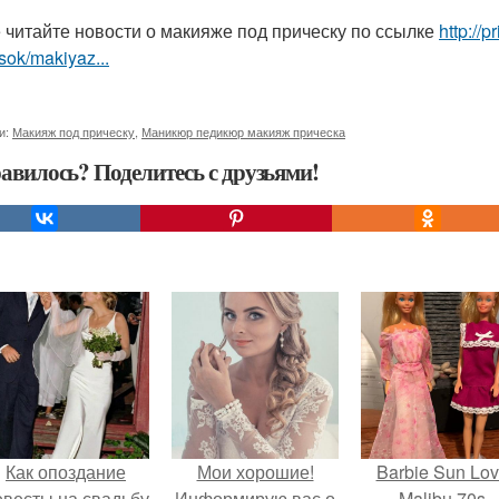
 читайте новости о макияже под прическу по ссылке
http://
sok/makiyaz...
и:
Макияж под прическу
,
Маникюр педикюр макияж прическа
авилось? Поделитесь с друзьями!
Как опоздание
Мои хорошие!
Barbie Sun Lov
евесты на свадьбу
Информирую вас о
Malibu 70s.