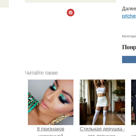
Далее
priche
Категори
Понр
Читайте также
8 признаков
Стильная девушка -
ухоженной
это девушка,
н