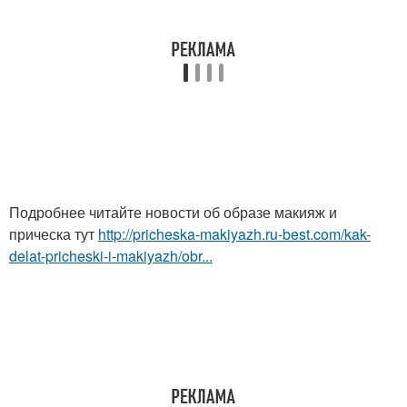
Подробнее читайте новости об образе макияж и
прическа тут
http://pricheska-makiyazh.ru-best.com/kak-
delat-pricheski-i-makiyazh/obr...