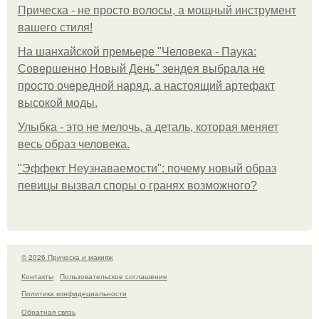
Прическа - не просто волосы, а мощный инструмент
вашего стиля!
На шанхайской премьере "Человека - Паука:
Совершенно Новый День" зендея выбрала не
просто очередной наряд, а настоящий артефакт
высокой моды.
Улыбка - это не мелочь, а деталь, которая меняет
весь образ человека.
"Эффект Неузнаваемости": почему новый образ
певицы вызвал споры о гранях возможного?
© 2026 Прическа и макияж
Контакты
Пользовательское соглашение
Политика конфидециальности
Обратная связь