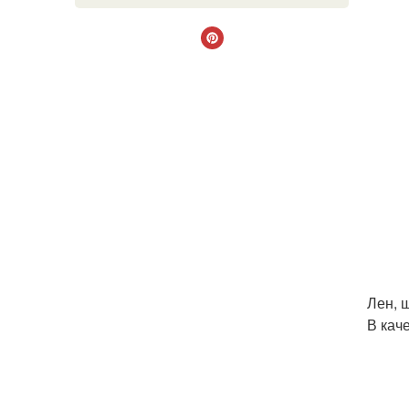
Лен, 
В кач