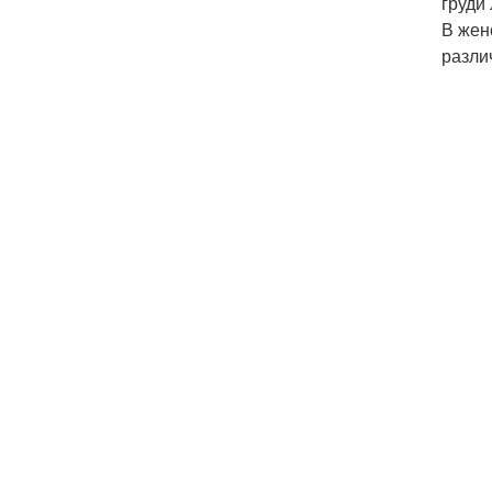
груди
В жен
разли