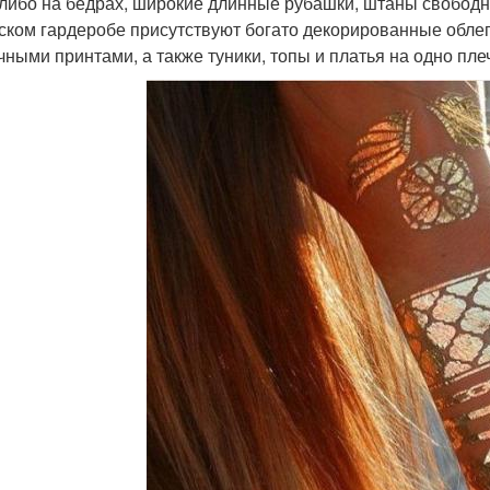
 либо на бедрах, широкие длинные рубашки, штаны свободн
ском гардеробе присутствуют богато декорированные облег
чными принтами, а также туники, топы и платья на одно пле