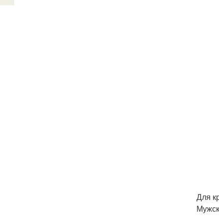
Для к
Мужск