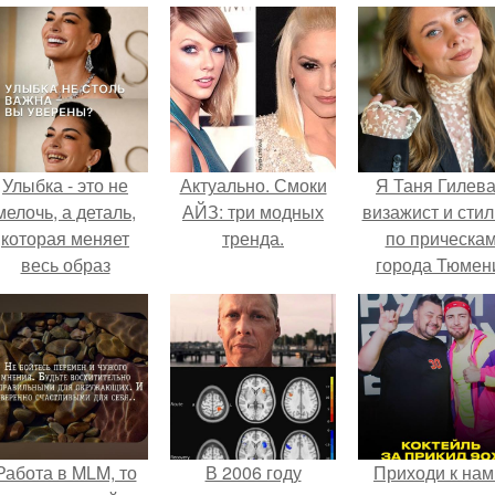
Улыбка - это не
Актуально. Смоки
Я Таня Гилева
мелочь, а деталь,
АЙЗ: три модных
визажист и стил
которая меняет
тренда.
по прическа
весь образ
города Тюмен
человека.
Работа в MLM, то
В 2006 году
Приходи к нам