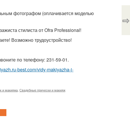
альным фотографом (оплачивается моделью
⇨
жиста стилиста от Ofra Professional!
ете! Возможно трудоустройство!
звоните по телефону: 231-59-01.
kiyazh.ru-best.com/vidy-makiyazha-i-
к и макияжа
,
Свадебные прически и макияж