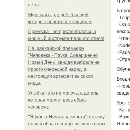
Групп
сетях.
В про
Мужской гардероб: 6 вещей,
- Тео
которые нравятся женщинам
- Осн
декора
Прическа - не просто волосы, а
- Чте
мощный инструмент вашего стиля!
- Nude
На шанхайской премьере
- Рабо
"Человека - Паука: Совершенно
- Отр
Новый День" зендея выбрала не
Обуче
просто очередной наряд, а
настоящий артефакт высокой
Входи
моды.
- Форм
сваде
Улыбка - это не мелочь, а деталь,
которая меняет весь образ
Урок 
человека.
- Как
- Важ
"Эффект Неузнаваемости": почему
И мно
новый образ певицы вызвал споры