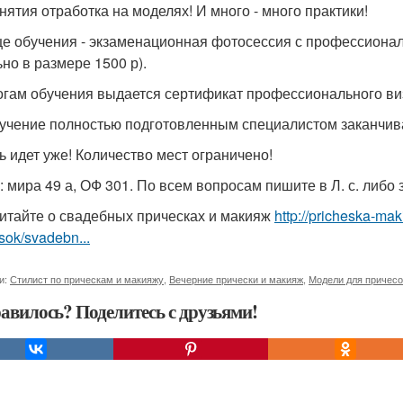
анятия отработка на моделях! И много - много практики!
це обучения - экзаменационная фотосессия с профессион
ьно в размере 1500 р).
огам обучения выдается сертификат профессионального виза
учение полностью подготовленным специалистом заканчива
ь идет уже! Количество мест ограничено!
: мира 49 а, ОФ 301. По всем вопросам пишите в Л. с. либо 
итайте о свадебных прическах и макияж
http://pricheska-ma
sok/svadebn...
и:
Стилист по прическам и макияжу
,
Вечерние прически и макияж
,
Модели для причесо
авилось? Поделитесь с друзьями!