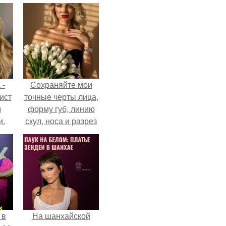
 -
Сохраняйте мои
ист
точные черты лица,
м
форму губ, линию
и.
скул, носа и разрез
глаз.
 в
На шанхайской