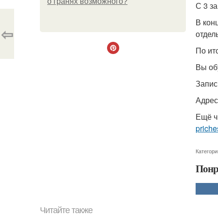
о гранях возможного?
С 3 з
В кон
⇦
отдел
По ит
Вы об
Запис
Адрес
Ещё ч
priche
Категори
Понр
Читайте также