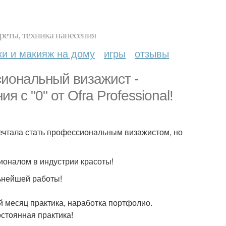
реты, техника нанесения
ки и макияж на дому
игры
отзывы
сиональный визажист -
 с "0" от Ofra Professional!
мечтала стать профессиональным визажистом, но
ионалом в индустрии красоты!
ьнейшей работы!
ой месяц практика, наработка портфолио.
остоянная практика!