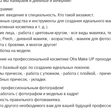
ы мы набираем и дневные и вечерние!
грамме:
рия: введение в специальность. Кто такой визажист.
овные средства и инструменты для создания идеального мак
тивная косметика и т. д. ).
ние лица, - работа с цветовым кругом, - все виды макияжа, т
, Frech, - дневной макияж, - возрастной, - макияж для фотос
та с бровями, и многое другое!
аботка на модели.
ние на профессиональной косметике Ofra Make UP проходи
т базовый курс по созданию идеальных локонов:
ы причесок, - работа с утюжком, - работа с плойкой, - прич
бных причесок, - укладки.
с профессиональным фотографом!
 работать с фотографом и моделью в кадре!
ность правильного фотомакияжа.
го другого необходимого вам для вашей будущей професси