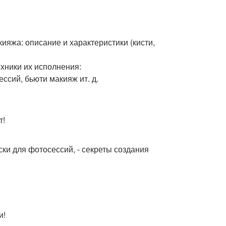
ияжа: описание и характеристики (кисти,
ехники их исполнения:
ессий, бьюти макияж ит. д.
т!
ески для фотосессий, - секреты создания
и!