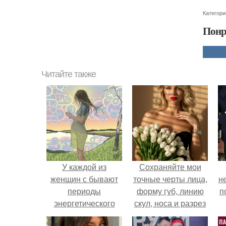
Категори
Понр
Читайте также
У каждой из
Сохраняйте мои
женщин с бывают
точные черты лица,
н
периоды
форму губ, линию
п
энергетического
скул, носа и разрез
спада.
глаз.