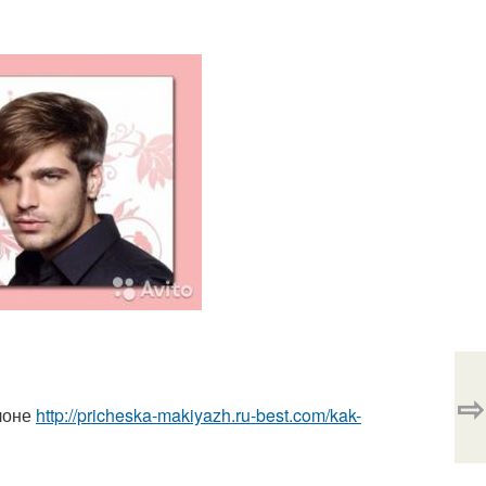
⇨
лоне
http://pricheska-makiyazh.ru-best.com/kak-