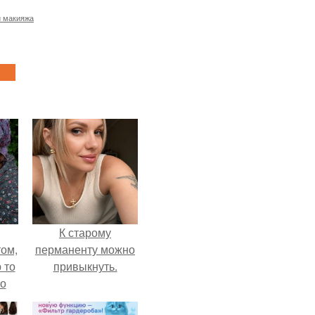
и макияжа
К старому
ом,
перманенту можно
 то
привыкнуть.
но
ь.