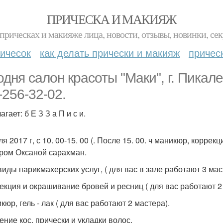
ПРИЧЕСКА И МАКИЯЖ
прическах и макияже лица, новости, отзывы, новинки, сек
ичесок
как делать прически и макияж
причес
дня салон красоты "Маки", г. Пикалев
-256-32-02.
гает: б Е З З а П и с и.
я 2017 г, с 10. 00-15. 00 (. После 15. 00. ч маникюр, корр
ром Оксаной сарахман.
виды парикмахерских услуг, ( для вас в зале работают 3 мас
рекция и окрашивание бровей и ресниц ( для вас работают 2
кюр, гель - лак ( для вас работают 2 мастера).
ение кос, прически и укладки волос.