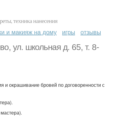
реты, техника нанесения
ки и макияж на дому
игры
отзывы
о, ул. школьная д. 65, т. 8-
екция и окрашивание бровей по договоренности с
тера).
 мастера).