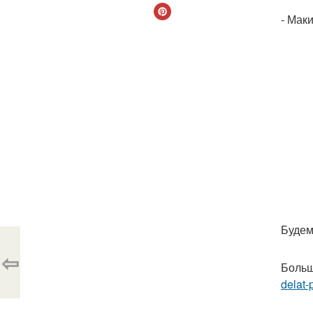
- Мак
Будем 
⇦
Больш
delat-