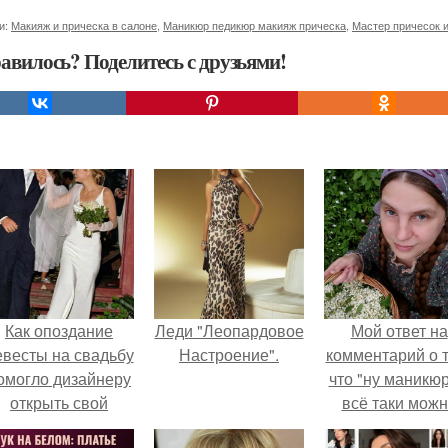
и:
Макияж и прическа в салоне
,
Маникюр педикюр макияж прическа
,
Мастер причесок 
авилось? Поделитесь с друзьями!
Как опоздание
Леди "Леопардовое
Мой ответ на
евесты на свадьбу
Настроение".
комментарий о т
омогло дизайнеру
что "ну маникюр
открыть свой
всё таки мож
бренд.
было бы сделат