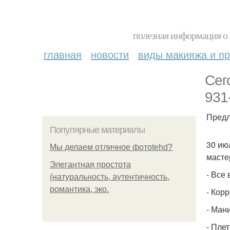
полезная информация о 
главная
новости
виды макияжа и пр
Сего
931
Предла
Популярные материалы
30 июл
Мы делаем отличное фотоtehd?
масте
Элегантная простота
- Все 
(натуральность, аутентичность,
романтика, эко.
- Кор
- Мани
- Плет